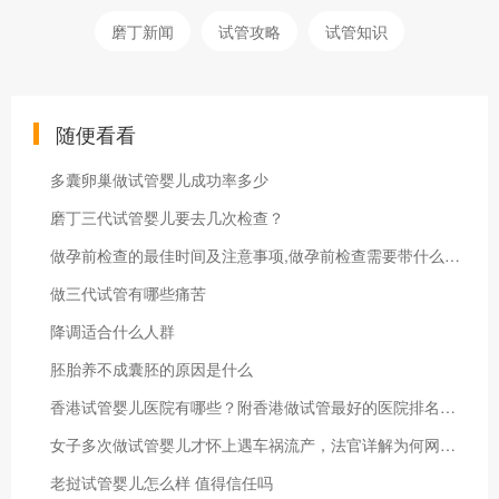
磨丁新闻
试管攻略
试管知识
随便看看
多囊卵巢做试管婴儿成功率多少
磨丁三代试管婴儿要去几次检查？
做孕前检查的最佳时间及注意事项,做孕前检查需要带什么证件
做三代试管有哪些痛苦
降调适合什么人群
胚胎养不成囊胚的原因是什么
香港试管婴儿医院有哪些？附香港做试管最好的医院排名清单！
女子多次做试管婴儿才怀上遇车祸流产，法官详解为何网约车平台担全责
老挝试管婴儿怎么样 值得信任吗