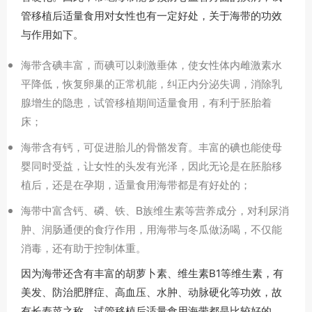
管移植后适量食用对女性也有一定好处，关于海带的功效
与作用如下。
海带含碘丰富，而碘可以刺激垂体，使女性体内雌激素水
平降低，恢复卵巢的正常机能，纠正内分泌失调，消除乳
腺增生的隐患，试管移植期间适量食用，有利于胚胎着
床；
海带含有钙，可促进胎儿的骨骼发育。丰富的碘也能使母
婴同时受益，让女性的头发有光泽，因此无论是在胚胎移
植后，还是在孕期，适量食用海带都是有好处的；
海带中富含钙、磷、铁、B族维生素等营养成分，对利尿消
肿、润肠通便的食疗作用，用海带与冬瓜做汤喝，不仅能
消毒，还有助于控制体重。
因为海带还含有丰富的胡萝卜素、维生素B1等维生素，有
美发、防治肥胖症、高血压、水肿、动脉硬化等功效，故
有长寿菜之称，试管移植后适量食用海带都是比较好的。