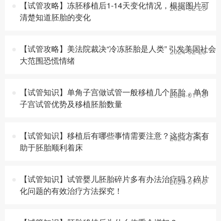
【试管攻略】冻胚移植后1-14天变化情况，根据图片可
2024-02-28
清楚知道胚胎的变化
【试管攻略】美法院裁决“冷冻胚胎是人类” 引发美国社会
2024-02-23
大范围恐慌情绪
【试管知识】单角子宫做试管一般移植几个胚胎，单角
2024-01-16
子宫试管优势及移植胚胎数量
【试管知识】移植后有哪些事情需要注意？这些方案有
2024-01-14
助于胚胎顺利着床
【试管知识】试管婴儿胚胎碎片多有办法治疗吗？碎片
2024-01-13
化问题的有效治疗方法探究！