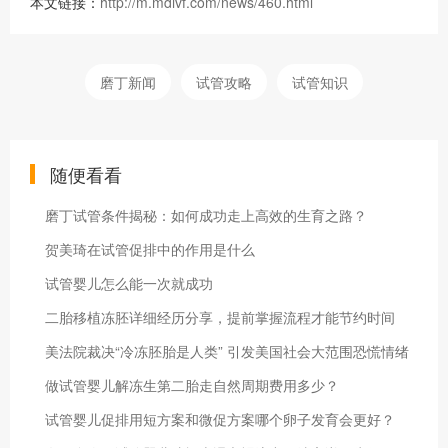
本文链接：
http://m.mdivf.com/news/460.html
磨丁新闻
试管攻略
试管知识
随便看看
磨丁试管条件揭秘：如何成功走上高效的生育之路？
贺美琦在试管促排中的作用是什么
试管婴儿怎么能一次就成功
二胎移植冻胚详细经历分享，提前掌握流程才能节约时间
美法院裁决“冷冻胚胎是人类” 引发美国社会大范围恐慌情绪
做试管婴儿解冻生第二胎走自然周期费用多少？
试管婴儿促排用短方案和微促方案哪个卵子发育会更好？