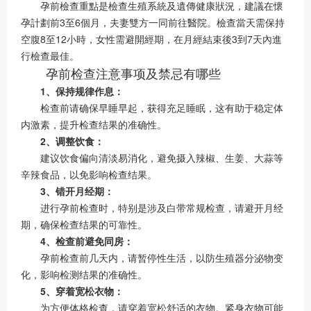
孕前檢查重點是檢查生殖系統及遺傳健康狀況，建議在懷
孕計劃前3至6個月，夫妻雙方一同前往醫院。檢查當天需保持
空腹8至12小時，女性需避開經期，在月經結束後3到7天內進
行檢查最佳。
孕前检查注意事项及禁忌有哪些
1、保持规律作息：
检查前请确保早睡早起，获得充足睡眠，这有助于稳定体
内激素，提升检查结果的准确性。
2、调整饮食：
建议饮食偏向清淡易消化，避免摄入辣椒、生姜、大蒜等
辛辣食品，以免影响检查结果。
3、错开月经期：
进行孕前检查时，特别是涉及白带常规检查，请避开月经
期，确保检查结果的可靠性。
4、检查前避免同房：
孕前检查前几天内，请暂停性生活，以防生殖器分泌物变
化，影响检测结果的准确性。
5、穿着宽松衣物：
为方便体格检查，请穿着宽松舒适的衣物。紧身衣物可能