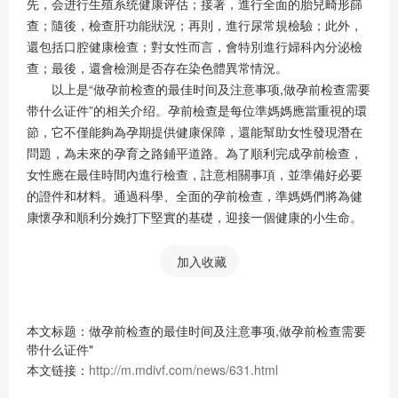
先，会进行生殖系统健康评估；接著，進行全面的胎兒畸形篩
查；隨後，檢查肝功能狀況；再則，進行尿常規檢驗；此外，
還包括口腔健康檢查；對女性而言，會特別進行婦科內分泌檢
查；最後，還會檢測是否存在染色體異常情況。
以上是“做孕前检查的最佳时间及注意事项,做孕前检查需要
带什么证件”的相关介绍。孕前檢查是每位準媽媽應當重視的環
節，它不僅能夠為孕期提供健康保障，還能幫助女性發現潛在
問題，為未來的孕育之路鋪平道路。為了順利完成孕前檢查，
女性應在最佳時間內進行檢查，註意相關事項，並準備好必要
的證件和材料。通過科學、全面的孕前檢查，準媽媽們將為健
康懷孕和順利分娩打下堅實的基礎，迎接一個健康的小生命。
加入收藏
本文标题：做孕前检查的最佳时间及注意事项,做孕前检查需要
带什么证件"
本文链接：
http://m.mdivf.com/news/631.html