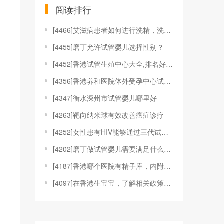
阅读排行
[
4466]艾滋病患者如何进行洗精，洗精技术适应于哪
[
4455]磨丁允许试管婴儿选择性别？
[
4452]香港试管生殖中心大全,排名好的机构都在这
[
4356]香港养和医院体外受孕中心试管婴儿技术
[
4347]衡水深州市试管婴儿哪里好
[
4263]靶向纳米球有效改善癌症诊疗
[
4252]女性患有HIV能够通过三代试管婴儿技术来
[
4202]磨丁做试管婴儿需要满足什么条件?
[
4187]香港哪个医院有精子库，内附具体捐精、供精
[
4097]在香港生宝宝，了解相关政策和福利