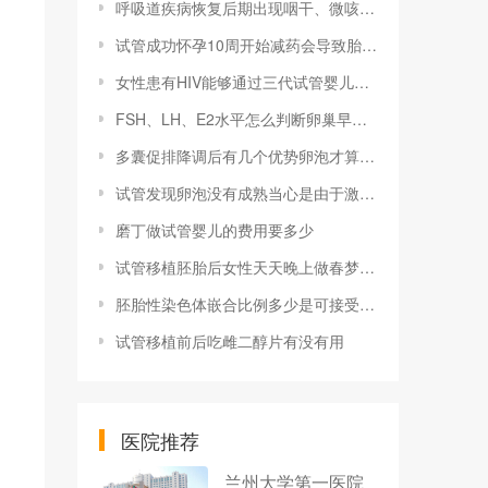
呼吸道疾病恢复后期出现咽干、微咳等症状？中医教你这样缓解
试管成功怀孕10周开始减药会导致胎停育吗？
女性患有HIV能够通过三代试管婴儿技术来受孕健康宝宝吗
FSH、LH、E2水平怎么判断卵巢早衰，附上各项数据含义解读
多囊促排降调后有几个优势卵泡才算正常
试管发现卵泡没有成熟当心是由于激素水平异常导致的!
磨丁做试管婴儿的费用要多少
试管移植胚胎后女性天天晚上做春梦好吗？
胚胎性染色体嵌合比例多少是可接受的范围？
试管移植前后吃雌二醇片有没有用
医院推荐
兰州大学第一医院