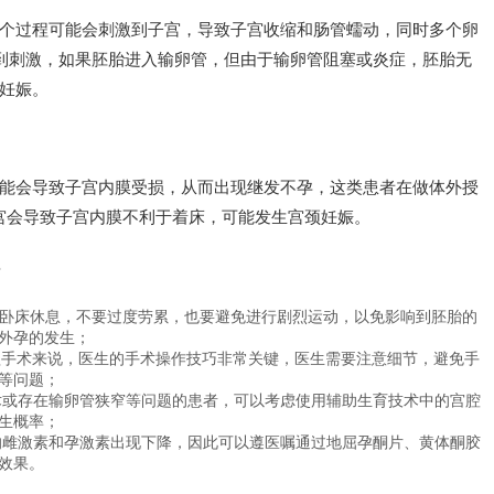
个过程可能会刺激到子宫，导致子宫收缩和肠管蠕动，同时多个卵
到刺激，如果胚胎进入输卵管，但由于输卵管阻塞或炎症，胚胎无
妊娠。
能会导致子宫内膜受损，从而出现继发不孕，这类患者在做体外授
宫会导致子宫内膜不利于着床，可能发生宫颈妊娠。
注意卧床休息，不要过度劳累，也要避免进行剧烈运动，以免影响到胚胎的
外孕的发生；
移植手术来说，医生的手术操作技巧非常关键，医生需要注意细节，避免手
等问题；
手术或存在输卵管狭窄等问题的患者，可以考虑使用辅助生育技术中的宫腔
生概率；
身的雌激素和孕激素出现下降，因此可以遵医嘱通过地屈孕酮片、黄体酮胶
效果。