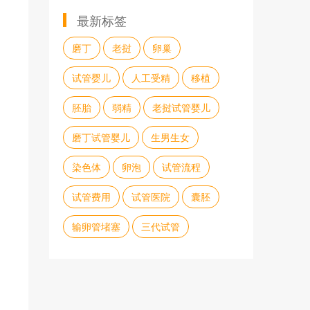
最新标签
磨丁
老挝
卵巢
试管婴儿
人工受精
移植
胚胎
弱精
老挝试管婴儿
磨丁试管婴儿
生男生女
染色体
卵泡
试管流程
试管费用
试管医院
囊胚
输卵管堵塞
三代试管