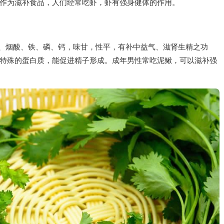
作为滋补食品，人们经常吃虾，虾有强身健体的作用。
1、烟酸、铁、磷、钙，味甘，性平，有补中益气、滋肾生精之功
特殊的蛋白质，能促进精子形成。成年男性常吃泥鳅，可以滋补强