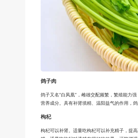
鸽子肉
鸽子又名“白凤凰”，雌雄交配频繁，繁殖能力
营养成分。具有补肾填精、温阳益气的作用，鸽
枸杞
枸杞可以补肾。适量吃枸杞可以补充精子，提高