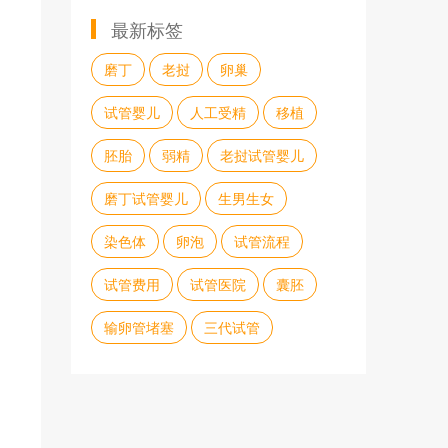
最新标签
磨丁
老挝
卵巢
试管婴儿
人工受精
移植
胚胎
弱精
老挝试管婴儿
磨丁试管婴儿
生男生女
染色体
卵泡
试管流程
试管费用
试管医院
囊胚
输卵管堵塞
三代试管