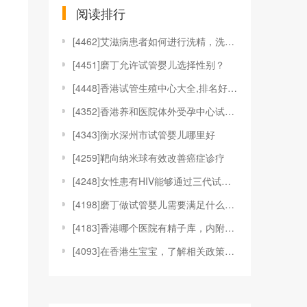
阅读排行
[
4462]艾滋病患者如何进行洗精，洗精技术适应于哪
[
4451]磨丁允许试管婴儿选择性别？
[
4448]香港试管生殖中心大全,排名好的机构都在这
[
4352]香港养和医院体外受孕中心试管婴儿技术
[
4343]衡水深州市试管婴儿哪里好
[
4259]靶向纳米球有效改善癌症诊疗
[
4248]女性患有HIV能够通过三代试管婴儿技术来
[
4198]磨丁做试管婴儿需要满足什么条件?
[
4183]香港哪个医院有精子库，内附具体捐精、供精
[
4093]在香港生宝宝，了解相关政策和福利