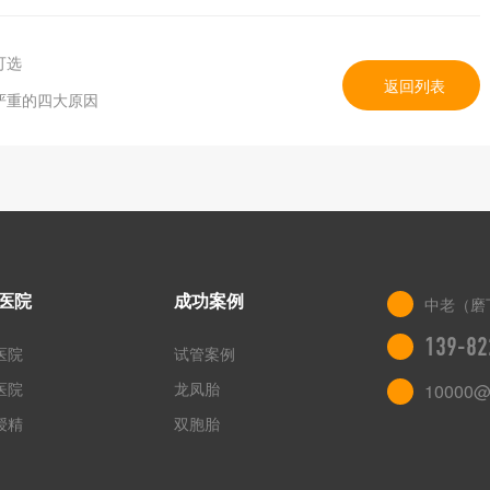
可选
返回列表
严重的四大原因
医院
成功案例
中老（磨
139-82
医院
试管案例
医院
龙凤胎
10000@
授精
双胞胎