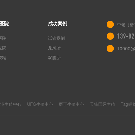
医院
成功案例
中老（磨
139-82
医院
试管案例
医院
龙凤胎
10000@
授精
双胞胎
香港生殖中心
UFG生殖中心
磨丁生殖中心
天锋国际生殖
Tag标