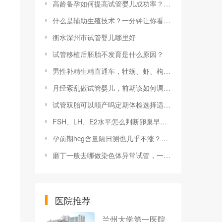
高龄备孕如何提高试管婴儿成功率？高龄女性试管婴儿的成功率有多高？
什么是辅助生殖技术？一分钟让你看懂人工授精和试管婴儿
衡水深州市试管婴儿哪里好
试管移植后胚胎不发育是什么原因？
男性补精生精直通车，牡蛎、虾、枸杞多吃好处多多
月经紊乱做试管婴儿，前期该如何调整周期？
试管双胎可以顺产吗定期体检选择适合自己的方案
FSH、LH、E2水平怎么判断卵巢早衰，附上各项数据含义解读
孕前期hcg含量隔日测也几乎不涨？保胎成功的几率还大吗？
磨丁一般去哪做染色体异常试管，一般去哪做染色体异常试管好
医院推荐
兰州大学第一医院