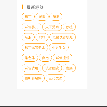
最新标签
磨丁
老挝
卵巢
试管婴儿
人工受精
移植
胚胎
弱精
老挝试管婴儿
磨丁试管婴儿
生男生女
染色体
卵泡
试管流程
试管费用
试管医院
囊胚
输卵管堵塞
三代试管