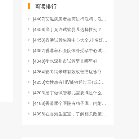
阅读排行
[
4467]艾滋病患者如何进行洗精，洗精技术适应于哪
[
4456]磨丁允许试管婴儿选择性别？
[
4453]香港试管生殖中心大全,排名好的机构都在这
[
4357]香港养和医院体外受孕中心试管婴儿技术
[
4348]衡水深州市试管婴儿哪里好
[
4264]靶向纳米球有效改善癌症诊疗
[
4253]女性患有HIV能够通过三代试管婴儿技术来
[
4203]磨丁做试管婴儿需要满足什么条件?
[
4188]香港哪个医院有精子库，内附具体捐精、供精
[
4098]在香港生宝宝，了解相关政策和福利