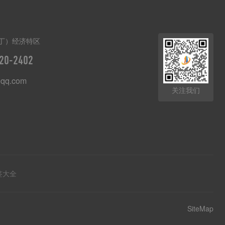
丁）经济特区
20-2402
qq.com
关注我们
签大全
SiteMap