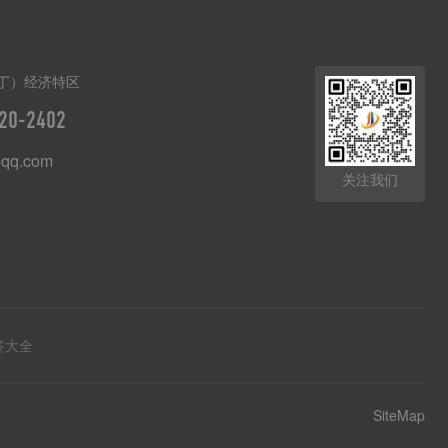
丁）经济特区
20-2402
qq.com
关注我们
签大全
SiteMap