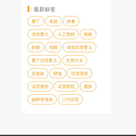
最新标签
磨丁
老挝
卵巢
试管婴儿
人工受精
移植
胚胎
弱精
老挝试管婴儿
磨丁试管婴儿
生男生女
染色体
卵泡
试管流程
试管费用
试管医院
囊胚
输卵管堵塞
三代试管