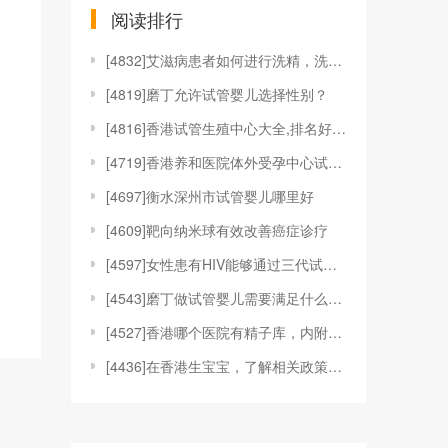
阅读排行
[
4832]艾滋病患者如何进行洗精，洗精技术适应于哪
[
4819]磨丁允许试管婴儿选择性别？
[
4816]香港试管生殖中心大全,排名好的机构都在这
[
4719]香港养和医院体外受孕中心试管婴儿技术
[
4697]衡水深州市试管婴儿哪里好
[
4609]靶向纳米球有效改善癌症诊疗
[
4597]女性患有HIV能够通过三代试管婴儿技术来
[
4543]磨丁做试管婴儿需要满足什么条件?
[
4527]香港哪个医院有精子库，内附具体捐精、供精
[
4436]在香港生宝宝，了解相关政策和福利