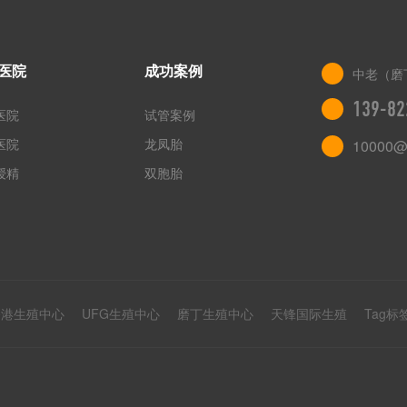
医院
成功案例
中老（磨
139-82
医院
试管案例
医院
龙凤胎
10000@
授精
双胞胎
香港生殖中心
UFG生殖中心
磨丁生殖中心
天锋国际生殖
Tag标