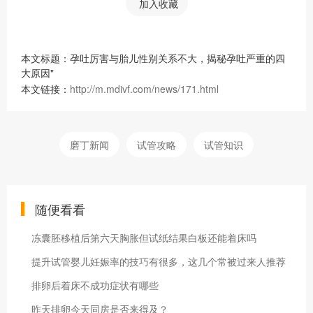
加入收藏
本文标题：孕吐厉害与胎儿性别关系不大，揭秘孕吐严重的四
大原因"
本文链接：
http://m.mdivf.com/news/171.html
磨丁新闻
试管攻略
试管知识
随便看看
冻囊胚移植后第六天胸胀但试纸结果白板还能着床吗
提升试管婴儿妊娠率的技巧有很多，这几个常被过来人推荐
排卵后着床不成功症状有哪些
昨天排卵今天同房是否来得及？