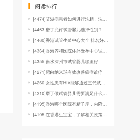
阅读排行
[
4474]艾滋病患者如何进行洗精，洗精技术适应于哪
[
4463]磨丁允许试管婴儿选择性别？
[
4460]香港试管生殖中心大全,排名好的机构都在这
[
4364]香港养和医院体外受孕中心试管婴儿技术
[
4355]衡水深州市试管婴儿哪里好
[
4271]靶向纳米球有效改善癌症诊疗
[
4260]女性患有HIV能够通过三代试管婴儿技术来
[
4210]磨丁做试管婴儿需要满足什么条件?
[
4195]香港哪个医院有精子库，内附具体捐精、供精
[
4105]在香港生宝宝，了解相关政策和福利