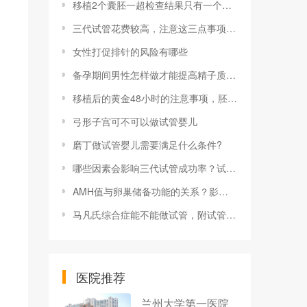
移植2个囊胚一超检查结果只有一个孕囊怎么回事？
三代试管花费较高，注意这三点事项才能提高成功率!
女性打促排针的风险有哪些
备孕期间男性怎样做才能提高精子质量有哪些注意事项？
移植后的黄金48小时的注意事项，胚胎着床重要时刻
弓形子宫可不可以做试管婴儿
磨丁做试管婴儿需要满足什么条件?
哪些因素会影响三代试管成功率？试管对身体有何影响？
AMH值与卵巢储备功能的关系？影响AMH值的因素有哪些
马凡氏综合症能不能做试管，附试管筛查方法及成功几率
医院推荐
兰州大学第一医院