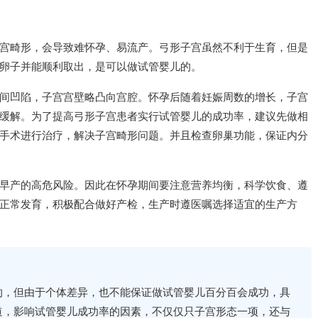
宫畸形，会导致难怀孕、易流产。弓形子宫虽然不利于生育，但是
卵子并能顺利取出，是可以做试管婴儿的。
间凹陷，子宫宫壁略凸向宫腔。怀孕后随着妊娠周数的增长，子宫
缓解。为了提高弓形子宫患者实行试管婴儿的成功率，建议先做相
手术进行治疗，解决子宫畸形问题。并且检查卵巢功能，保证内分
早产的高危风险。因此在怀孕期间要注意营养均衡，科学饮食、遵
正常发育，积极配合做好产检，生产时遵医嘱选择适宜的生产方
的，但由于个体差异，也不能保证做试管婴儿百分百会成功，具
道，影响试管婴儿成功率的因素，不仅仅只子宫形态一项，还与