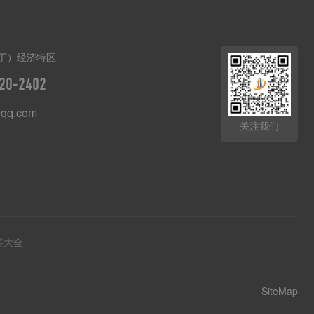
丁）经济特区
20-2402
qq.com
关注我们
签大全
SiteMap