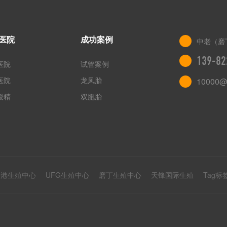
医院
成功案例
中老（磨
139-82
医院
试管案例
医院
龙凤胎
10000@
授精
双胞胎
香港生殖中心
UFG生殖中心
磨丁生殖中心
天锋国际生殖
Tag标