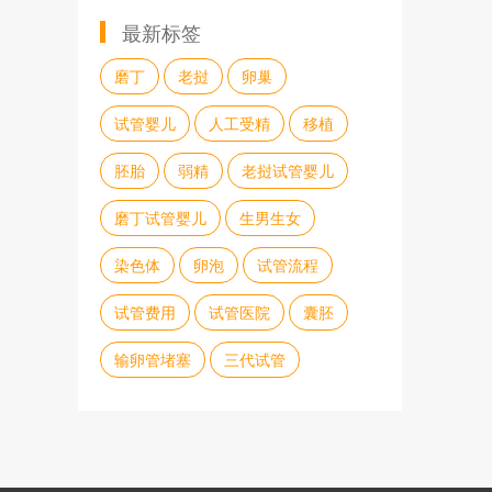
最新标签
磨丁
老挝
卵巢
试管婴儿
人工受精
移植
胚胎
弱精
老挝试管婴儿
磨丁试管婴儿
生男生女
染色体
卵泡
试管流程
试管费用
试管医院
囊胚
输卵管堵塞
三代试管