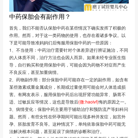
中药保胎会有副作用？
首先，我们不能否认保胎中药在某些情况下确实发挥了积极的
作用。然而，对于这一类药物的使用，也存在着诸多争议。以
下是可能导致准妈妈们后悔服用保胎中药的一些原因：
1、不当使用：中药治疗需要针对个体差异进行辨证施治，不同
的人体质不同，治疗方法也会因人而异。如果未经专业医生指
导，自行购买和使用保胎中药，可能会因为药物不对症而产生
不良反应，甚至加重病情。
2、药物副作用：部分保胎中药可能存在一定的副作用，如含有
某些激素或重金属成分，长期或过量使用可能会对人体造成损
害。有网友表示，服用保胎中药后出现肝肾功能异常、肠胃不
适、过敏反应等情况，这也是导致后
(微:haoivf)
悔的原因之一。
3、病情变化：保胎中药主要用于辅助治疗和预防流产等妇科问
题。然而，有些女性在怀孕期间可能出现多种并发症，如宫外
孕、胚胎发育不良等。这种情况下，单纯依靠保胎中药可能无
法解决根本问题，甚至延误了病情的诊断和治疗。