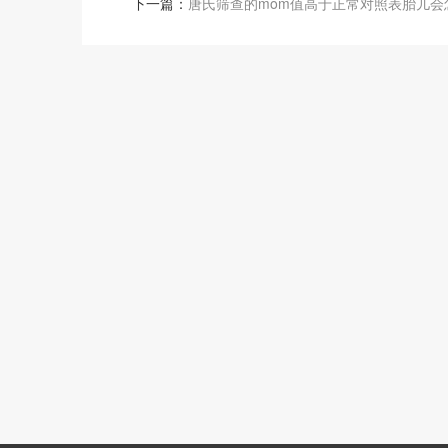
下一篇：
唐氏筛查的mom值高于正常对照表胎儿会