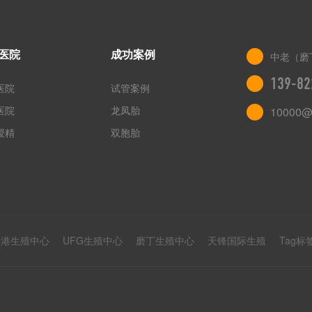
医院
成功案例
中老（磨
139-82
医院
试管案例
医院
龙凤胎
10000@
授精
双胞胎
香港生殖中心
UFG生殖中心
磨丁生殖中心
天锋国际生殖
Tag标