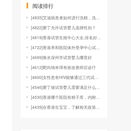
阅读排行
[
4835]艾滋病患者如何进行洗精，洗精技术适应于哪
[
4822]磨丁允许试管婴儿选择性别？
[
4819]香港试管生殖中心大全,排名好的机构都在这
[
4722]香港养和医院体外受孕中心试管婴儿技术
[
4699]衡水深州市试管婴儿哪里好
[
4612]靶向纳米球有效改善癌症诊疗
[
4600]女性患有HIV能够通过三代试管婴儿技术来
[
4546]磨丁做试管婴儿需要满足什么条件?
[
4530]香港哪个医院有精子库，内附具体捐精、供精
[
4439]在香港生宝宝，了解相关政策和福利