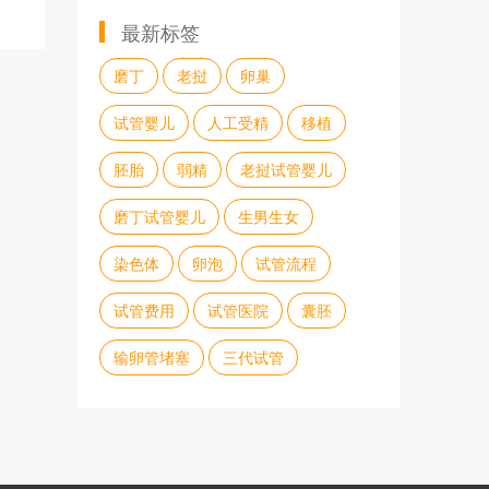
最新标签
磨丁
老挝
卵巢
试管婴儿
人工受精
移植
胚胎
弱精
老挝试管婴儿
磨丁试管婴儿
生男生女
染色体
卵泡
试管流程
试管费用
试管医院
囊胚
输卵管堵塞
三代试管