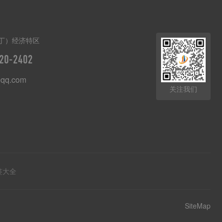
丁）经济特区
20-2402
qq.com
关注我们
签大全
SiteMap