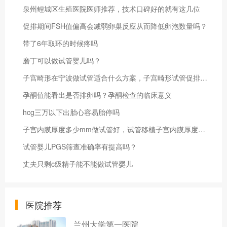
泉州鲤城区生殖医院医师推荐，技术口碑好的就有这几位
促排期间FSH值偏高会减弱卵巢反应从而降低卵泡数量吗？
带了6年取环的时候疼吗
磨丁可以做试管婴儿吗？
子宫畸形在宁波做试管适合什么方案，子宫畸形试管促排方案详解
孕酮值能看出是否排卵吗？孕酮检查的临床意义
hcg三万以下出胎心容易胎停吗
子宫内膜厚度多少mm做试管好，试管移植子宫内膜厚度范围
试管婴儿PGS筛查准确率有提高吗？
丈夫只剩c级精子能不能做试管婴儿
医院推荐
兰州大学第一医院