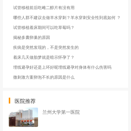
试管移植前后吃雌二醇片有没有用
哪些人群不建议去做羊水穿刺？羊水穿刺安全性到底如何 ？
试管移植着床期间可以吃草莓吗？
揭秘多囊卵巢的原因
疾病是突然发现的，不是突然发生的
着床几天做胎梦就是暗示怀孕了？
埋线避孕好还是上环好呢埋线避孕对身体有什么伤害吗
微刺激方案卵泡不长的原因是什么
医院推荐
兰州大学第一医院