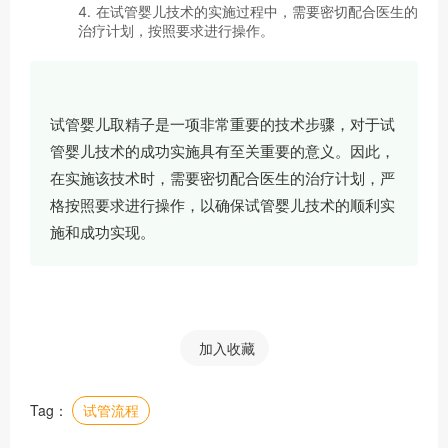
4. 在试管婴儿技术的实施过程中，需要密切配合医生的
治疗计划，按照要求进行操作。
试管婴儿取精子是一项非常重要的技术步骤，对于试
管婴儿技术的成功实施具有至关重要的意义。因此，
在实施该技术时，需要密切配合医生的治疗计划，严
格按照要求进行操作，以确保试管婴儿技术的顺利实
施和成功实现。
加入收藏
Tag：
试管流程