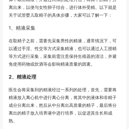
离出来，以便与女性卵子结合，进行体外受精。以下就是
关于试管婴儿取精子的具体步骤，大家可以了解一下：
1、精液采集
在取精子之前，需要先采集男性的精液，通常情况下，可
以通过手淫、性交等方式采集精液，也可以通过人工授精
等方式进行采集，采集前需注意保持生殖器的清洁，并避
免使用药物或饮酒等会影响精液质量的因素。
2、精液处理
医生会将采集到的精液经过一系列的处理，首先，需要将
精液放入离心机中进行离心分离，将其中的液体和非精子
成分分离出来，然后从中分离出高质量的精子，最后将分
离出的精子放入培养液中进行培养，以促进其生长和成
熟。