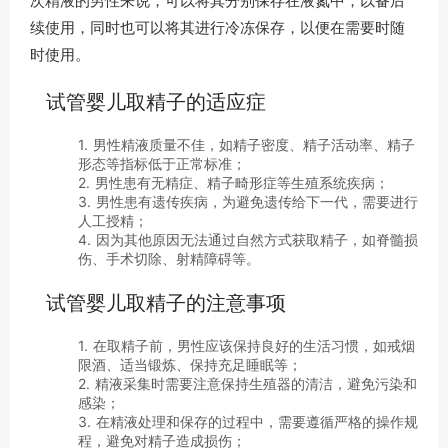
次精液的男性来说，可以将其分别保存在液氮中，以备后
续使用，同时也可以将其进行冷冻保存，以便在需要时随
时使用。
试管婴儿取精子的适应症
1. 男性精液质量不佳，如精子密度、精子活动率、精子
形态等指标低于正常标准；
2. 男性患有无精症、精子畸形症等生殖系统疾病；
3. 男性患有遗传疾病，为避免遗传给下一代，需要进行
人工授精；
4. 因为其他原因无法通过自然方式获取精子，如脊髓损
伤、手术切除、射精障碍等。
试管婴儿取精子的注意事项
1. 在取精子前，男性应该保持良好的生活习惯，如戒烟
限酒、适当锻炼、保持充足睡眠等；
2. 精液采集时需要注意保持生殖器的清洁，避免污染和
感染；
3. 在精液处理和保存的过程中，需要遵循严格的操作规
程，避免对精子造成损伤；