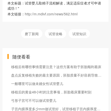
本文标题：试管婴儿取精子流程解读，满足适应症者才可申请
成功！"
本文链接：
http://m.mdivf.com/news/562.html
磨丁新闻
试管攻略
试管知识
随便看看
移植后有哪些事情需要注意？这些方案有助于胚胎顺利着床
盘点反复移植失败的最主要原因，胚胎质量不好容易导致流产
一般哪里可以做未婚女性试管婴儿
移植后的黄金48小时的注意事项，胚胎着床重要时刻
弓形子宫可不可以做试管婴儿
子宫内膜厚度多少mm做试管好，试管移植子宫内膜厚度范围