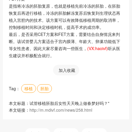
是指将冷冻的胚胎复原，也就是移植先前冷冻的胚胎，在胚胎
恢复后再进行移植，冷冻的胚胎解冻复苏后恢复到生理状态再
植入宫腔内的技术。该方案可以有效降低移植周期的取消率，
控制移植时间和决定移植时机，提高手术的成功率。
最后，是否采用CET方案和FET方案，需要结合自身情况来判
断。该试管婴儿方案适合子宫内膜薄、年龄大、卵巢功能低下
等女性患者。因此大家尽量咨询一些医生，
(VX:haoivf)
听从医
生建议并积极配合就行。
加入收藏
Tag：
移植
胚胎
本文标题：试管移植胚胎后女性天天晚上做春梦好吗？"
本文链接：
http://m.mdivf.com/news/258.html