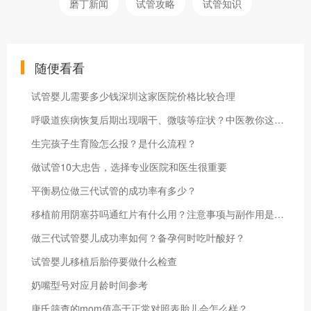
磨丁新闻
试管攻略
试管知识
随便看看
试管婴儿需要多少钱深圳这家医院价格比较合理
呼吸道疾病恢复后期出现咽干、微咳等症状？中医教你这样缓解
生完孩子生育险怎么报？是什么流程？
做试管10大忠告，选择专业医院和医生很重要
平衡易位做三代试管的成功率有多少？
移植前用阴塞芬吗通红片有什么用？注意事项与副作用是什么？
做三代试管婴儿成功率如何？备孕何时吃叶酸好？
试管婴儿移植后胎停要做什么检查
奶嘴型号对应月龄时间参考
唐氏筛查的mom值高于正常对照表胎儿会怎么样？