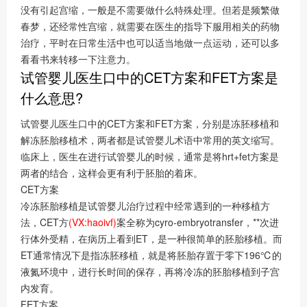
没有引起宫缩，一般是不需要做什么特殊处理。但若是频繁做
春梦，还经常性宫缩，就需要在医生的指导下服用相关的药物
治疗，平时在日常生活中也可以适当地做一点运动，还可以多
看看书来转移一下注意力。
试管婴儿医生口中的CET方案和FET方案是
什么意思?
试管婴儿医生口中的CET方案和FET方案，分别是冻胚移植和
解冻胚胎移植术，两者都是试管婴儿术语中常用的英文缩写。
临床上，医生在进行试管婴儿的时候，通常是将hrt+fet方案是
两者的结合，这样会更有利于胚胎的着床。
CET方案
冷冻胚胎移植是试管婴儿治疗过程中经常遇到的一种移植方
法，CET方
(VX:haoivf)
案全称为cyro-embryotransfer，**次进
行体外受精，在病历上看到ET，是一种很简单的胚胎移植。而
ET通常情况下是指冻胚移植，就是将胚胎存置于零下196℃的
液氮环境中，进行长时间的保存，再将冷冻的胚胎移植到子宫
内发育。
FET方案