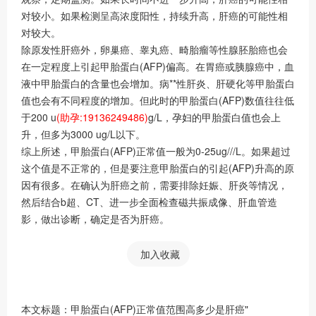
对较小。如果检测呈高浓度阳性，持续升高，肝癌的可能性相
对较大。
除原发性肝癌外，卵巢癌、睾丸癌、畸胎瘤等性腺胚胎癌也会
在一定程度上引起甲胎蛋白(AFP)偏高。在胃癌或胰腺癌中，血
液中甲胎蛋白的含量也会增加。病**性肝炎、肝硬化等甲胎蛋白
值也会有不同程度的增加。但此时的甲胎蛋白(AFP)数值往往低
于200 u
(助孕:19136249486)
g/L，孕妇的甲胎蛋白值也会上
升，但多为3000 ug/L以下。
综上所述，甲胎蛋白(AFP)正常值一般为0-25ug///L。如果超过
这个值是不正常的，但是要注意甲胎蛋白的引起(AFP)升高的原
因有很多。在确认为肝癌之前，需要排除妊娠、肝炎等情况，
然后结合b超、CT、进一步全面检查磁共振成像、肝血管造
影，做出诊断，确定是否为肝癌。
加入收藏
本文标题：甲胎蛋白(AFP)正常值范围高多少是肝癌"