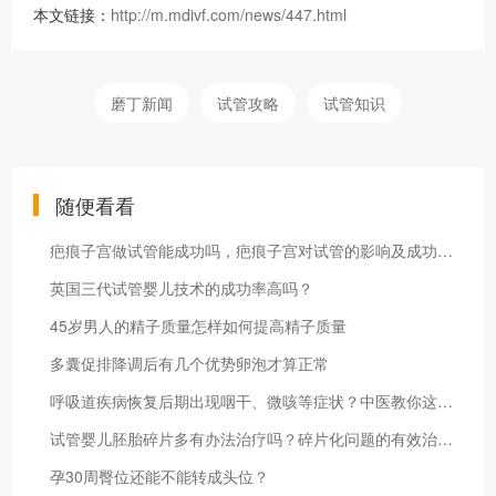
本文链接：
http://m.mdivf.com/news/447.html
磨丁新闻
试管攻略
试管知识
随便看看
疤痕子宫做试管能成功吗，疤痕子宫对试管的影响及成功率提升方法
英国三代试管婴儿技术的成功率高吗？
45岁男人的精子质量怎样如何提高精子质量
多囊促排降调后有几个优势卵泡才算正常
呼吸道疾病恢复后期出现咽干、微咳等症状？中医教你这样缓解
试管婴儿胚胎碎片多有办法治疗吗？碎片化问题的有效治疗方法探究！
孕30周臀位还能不能转成头位？