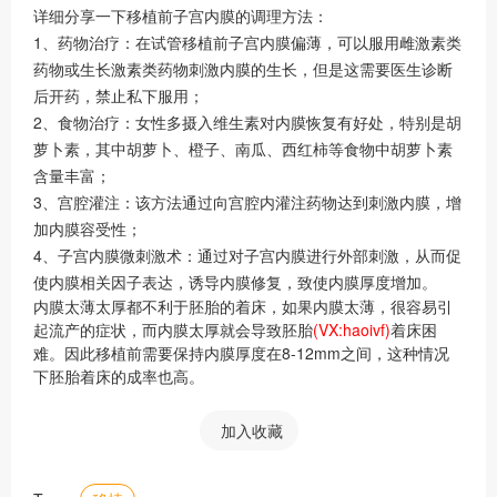
详细分享一下移植前子宫内膜的调理方法：
1、药物治疗：在试管移植前子宫内膜偏薄，可以服用雌激素类
药物或生长激素类药物刺激内膜的生长，但是这需要医生诊断
后开药，禁止私下服用；
2、食物治疗：女性多摄入维生素对内膜恢复有好处，特别是胡
萝卜素，其中胡萝卜、橙子、南瓜、西红柿等食物中胡萝卜素
含量丰富；
3、宫腔灌注：该方法通过向宫腔内灌注药物达到刺激内膜，增
加内膜容受性；
4、子宫内膜微刺激术：通过对子宫内膜进行外部刺激，从而促
使内膜相关因子表达，诱导内膜修复，致使内膜厚度增加。
内膜太薄太厚都不利于胚胎的着床，如果内膜太薄，很容易引
起流产的症状，而内膜太厚就会导致胚胎
(VX:haoivf)
着床困
难。因此移植前需要保持内膜厚度在8-12mm之间，这种情况
下胚胎着床的成率也高。
加入收藏