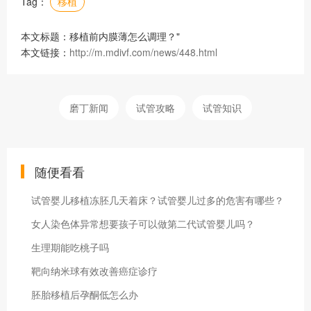
Tag：
移植
本文标题：移植前内膜薄怎么调理？"
本文链接：
http://m.mdivf.com/news/448.html
磨丁新闻
试管攻略
试管知识
随便看看
试管婴儿移植冻胚几天着床？试管婴儿过多的危害有哪些？
女人染色体异常想要孩子可以做第二代试管婴儿吗？
生理期能吃桃子吗
靶向纳米球有效改善癌症诊疗
胚胎移植后孕酮低怎么办