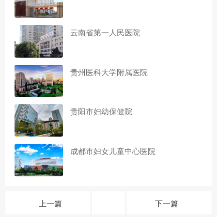
云南省第一人民医院
贵州医科大学附属医院
贵阳市妇幼保健院
成都市妇女儿童中心医院
上一篇
下一篇