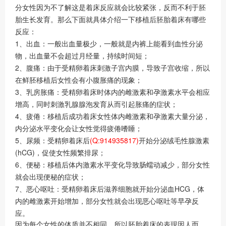
分女性因为不了解这是着床反应就会比较紧张，反而不利于胚
胎生长发育。那么下面就具体介绍一下移植后胚胎着床有哪些
反应：
1、出血：一般出血量极少，一般就是内裤上能看到血性分泌
物，出血量不会超过月经量，持续时间短；
2、腹痛：由于受精卵着床刺激子宫内膜，导致子宫收缩，所以
在鲜胚移植后女性会有小腹胀痛的现象；
3、乳房胀痛：受精卵着床时体内的雌激素和孕激素水平会相应
增高，同时刺激乳腺腺泡发育从而引起胀痛的症状；
4、疲倦：移植后成功着床女性体内雌激素和孕激素大量分泌，
内分泌水平变化会让女性觉得疲倦嗜睡；
5、尿频：受精卵着床后
(Q:914935817)
开始分泌绒毛性腺激素
(hCG)，促使女性频繁排尿；
6、便秘：移植后体内激素水平变化导致肠蠕动减少，部分女性
就会出现便秘的症状；
7、恶心呕吐：受精卵着床后滋养细胞就开始分泌血HCG，体
内的雌激素开始增加，部分女性就会出现恶心呕吐等早孕反
应。
因为每个女性的体质并不相同，所以胚胎着床的表现因人而