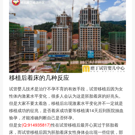
移植后着床的几种反应
试管婴儿技术是治疗不孕不育的有效手段，试管移植后因为女
性体内激素水平变化，很多人会认为这是胚胎着床的好兆头。
但是大家不要太着急，移植后出现激素水平变化并不一定就是
移植成功的征兆，是否着床成功要等移植满14天后到医院抽血
验孕，才能准确判断自己是否怀孕。
但是女
(Q:914935817)
性在试管移植后最开心莫过于胚胎着
床，而试管移植后因为胚胎着床女性身体会出现一些症状，部