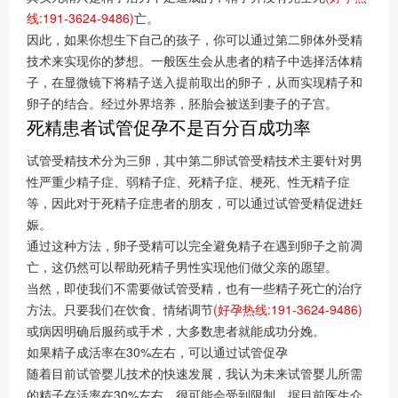
线:191-3624-9486)
亡。
因此，如果你想生下自己的孩子，你可以通过第二卵体外受精
技术来实现你的梦想。一般医生会从患者的精子中选择活体精
子，在显微镜下将精子送入提前取出的卵子，从而实现精子和
卵子的结合。经过外界培养，胚胎会被送到妻子的子宫。
死精患者试管促孕不是百分百成功率
试管受精技术分为三卵，其中第二卵试管受精技术主要针对男
性严重少精子症、弱精子症、死精子症、梗死、性无精子症
等，因此对于死精子症患者的朋友，可以通过试管受精促进妊
娠。
通过这种方法，卵子受精可以完全避免精子在遇到卵子之前凋
亡，这仍然可以帮助死精子男性实现他们做父亲的愿望。
当然，即使我们不需要做试管受精，也有一些精子死亡的治疗
方法。只要我们在饮食、情绪调节
(好孕热线:191-3624-9486)
或病因明确后服药或手术，大多数患者就能成功分娩。
如果精子成活率在30%左右，可以通过试管促孕
随着目前试管婴儿技术的快速发展，我认为未来试管婴儿所需
的精子存活率在30%左右，很可能会受到限制。据目前医生介