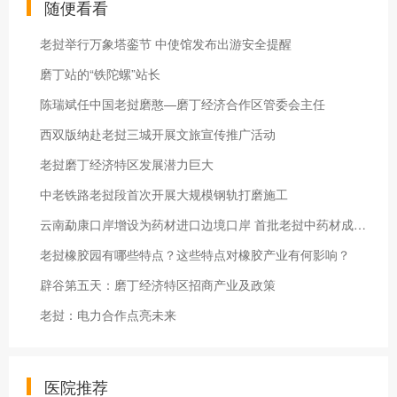
随便看看
老挝举行万象塔銮节 中使馆发布出游安全提醒
磨丁站的“铁陀螺”站长
陈瑞斌任中国老挝磨憨—磨丁经济合作区管委会主任
西双版纳赴老挝三城开展文旅宣传推广活动
老挝磨丁经济特区发展潜力巨大
中老铁路老挝段首次开展大规模钢轨打磨施工
云南勐康口岸增设为药材进口边境口岸 首批老挝中药材成功入境
老挝橡胶园有哪些特点？这些特点对橡胶产业有何影响？
辟谷第五天：磨丁经济特区招商产业及政策
老挝：电力合作点亮未来
医院推荐