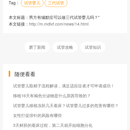
Tag：
试管婴儿
三代试管
本文标题：男方有缄默症可以做三代试管婴儿吗？"
本文链接：
http://m.mdivf.com/news/14.html
磨丁新闻
试管攻略
试管知识
随便看看
试管婴儿取精子流程解读，满足适应症者才可申请成功！
移植16天有褐色分泌物是什么原因导致的？
试管婴儿移植冻胚几天着床？试管婴儿过多的危害有哪些？
女性打促排针的风险有哪些
3天鲜胚的着床过程，第二天就开始细胞分化