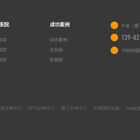
医院
成功案例
中老（磨
139-82
医院
试管案例
医院
龙凤胎
10000@
授精
双胞胎
香港生殖中心
UFG生殖中心
磨丁生殖中心
天锋国际生殖
Tag标