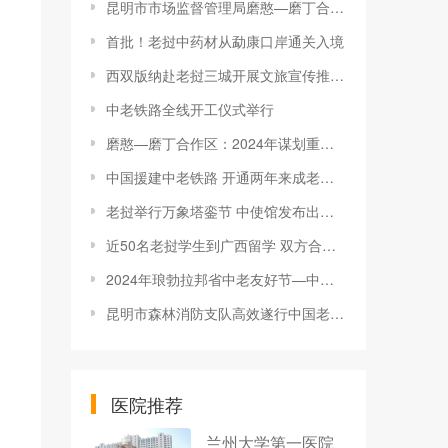
昆明市市场监督管理局磨憨—磨丁合作区分局：五个“聚焦”立标杆
首批！老挝中药材从勐康口岸通关入境
西双版纳赴老挝三城开展文旅宣传推广活动
中老铁路全线开工仪式举行
磨憨—磨丁合作区：2024年谋划重点项目134个 总投资逾678亿元
中国援建中老铁路 开通两年来成老挝重要客货运铁路
老挝举行万象塔銮节 中使馆发布出游安全提醒
近50名老挝学生到广西留学 双方合作日益紧密
2024年琅勃拉邦省中老友好节—中秋文艺晚会成功举办
昆明市森林消防支队高效遂行中国老挝磨憨—磨丁经济合作区抢险救援任务
医院推荐
兰州大学第一医院