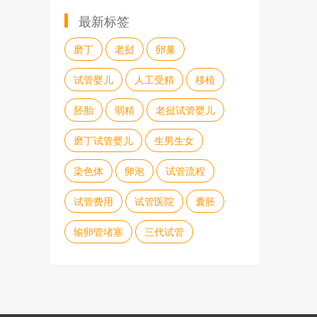
最新标签
磨丁
老挝
卵巢
试管婴儿
人工受精
移植
胚胎
弱精
老挝试管婴儿
磨丁试管婴儿
生男生女
染色体
卵泡
试管流程
试管费用
试管医院
囊胚
输卵管堵塞
三代试管