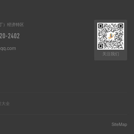
丁）经济特区
20-2402
qq.com
关注我们
签大全
SiteMap