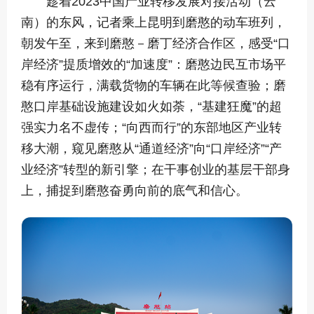
趁着2023中国产业转移发展对接活动（云
南）的东风，记者乘上昆明到磨憨的动车班列，
朝发午至，来到磨憨－磨丁经济合作区，感受“口
岸经济”提质增效的“加速度”：磨憨边民互市场平
稳有序运行，满载货物的车辆在此等候查验；磨
憨口岸基础设施建设如火如荼，“基建狂魔”的超
强实力名不虚传；“向西而行”的东部地区产业转
移大潮，窥见磨憨从“通道经济”向“口岸经济”“产
业经济”转型的新引擎；在干事创业的基层干部身
上，捕捉到磨憨奋勇向前的底气和信心。