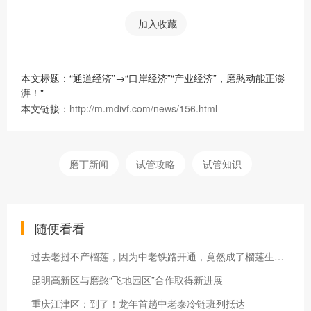
加入收藏
本文标题：“通道经济”→“口岸经济”“产业经济”，磨憨动能正澎
湃！"
本文链接：
http://m.mdivf.com/news/156.html
磨丁新闻
试管攻略
试管知识
随便看看
过去老挝不产榴莲，因为中老铁路开通，竟然成了榴莲生产国……
昆明高新区与磨憨“飞地园区”合作取得新进展
重庆江津区：到了！龙年首趟中老泰冷链班列抵达