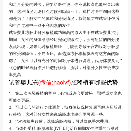
和足月分娩的时候，需要给医生说。你不说检查也能检查出来
的，这种情况无论什么时候都隐瞒不了。建档时医生询问这些
都是为了了解女性的体质和分娩情况，就能预防在试管怀孕后
和生产过程中一些不利因素的发生。
试管婴儿冻胚比鲜胚移植成功率高的原因由于在试管婴儿治疗
期间，女性的身体刚刚经历完促排卵治疗，会有短暂的内分泌
紊乱出现，如果此时移植鲜胚，可能会导致子宫内膜对于胚胎
的容受率降低，不易着床。而选择冻胚移植就没有这方面的顾
虑了，女性可以有充分的时间对身体进行调理，代身体恢复到**
状态的时候再解冻胚胎进行移植，所以，对部分女性来说成功
率更高。
试管婴儿冻
(微信:haoivf)
胚移植有哪些优势
1、第二次冻胚移植的客户，心情或许会更放松，那样成功率也
可能会更高。
2、可以安心的进行身体调养，待身体状况恢复后再解冻胚胎进
行移植，这对部分女性来说冻胚成功率会更可观一些。
3、**次移植失败后，选择冻胚移植，可以降低手术费用。
4、当体外受精-胚胎移植(IVF-ET)治疗周期发生严重的卵巢过