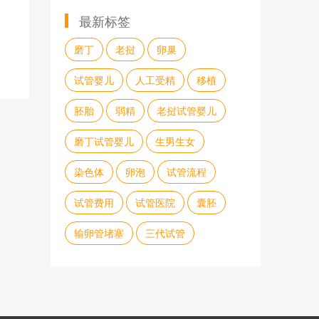
最新标签
磨丁
老挝
卵巢
试管婴儿
人工受精
移植
胚胎
弱精
老挝试管婴儿
磨丁试管婴儿
生男生女
染色体
卵泡
试管流程
试管费用
试管医院
囊胚
输卵管堵塞
三代试管