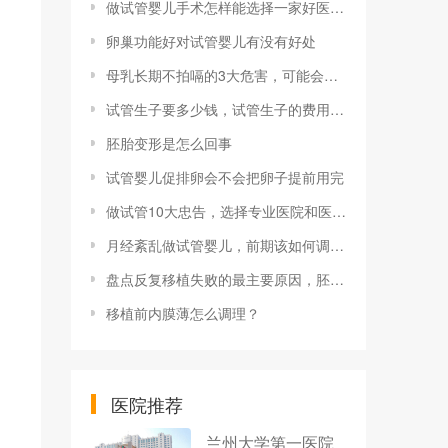
做试管婴儿手术怎样能选择一家好医院？附医院选择指南！
卵巢功能好对试管婴儿有没有好处
母乳长期不拍嗝的3大危害，可能会导致婴儿烦躁和哭闹？
试管生子要多少钱，试管生子的费用及增加成功概率秘诀
胚胎变形是怎么回事
试管婴儿促排卵会不会把卵子提前用完
做试管10大忠告，选择专业医院和医生很重要
月经紊乱做试管婴儿，前期该如何调整周期？
盘点反复移植失败的最主要原因，胚胎质量不好容易导致流产
移植前内膜薄怎么调理？
医院推荐
兰州大学第一医院