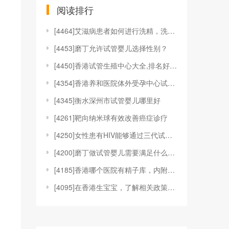
阅读排行
[
4464]艾滋病患者如何进行洗精，洗精技术适应于哪
[
4453]磨丁允许试管婴儿选择性别？
[
4450]香港试管生殖中心大全,排名好的机构都在这
[
4354]香港养和医院体外受孕中心试管婴儿技术
[
4345]衡水深州市试管婴儿哪里好
[
4261]靶向纳米球有效改善癌症诊疗
[
4250]女性患有HIV能够通过三代试管婴儿技术来
[
4200]磨丁做试管婴儿需要满足什么条件?
[
4185]香港哪个医院有精子库，内附具体捐精、供精
[
4095]在香港生宝宝，了解相关政策和福利