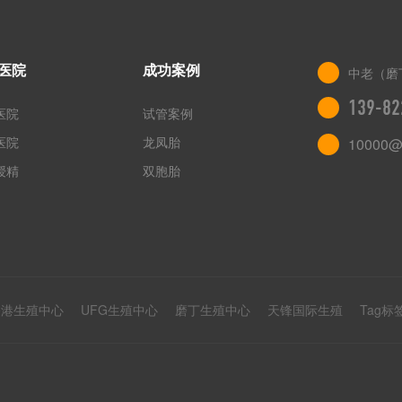
医院
成功案例
中老（磨
139-82
医院
试管案例
医院
龙凤胎
10000@
授精
双胞胎
香港生殖中心
UFG生殖中心
磨丁生殖中心
天锋国际生殖
Tag标