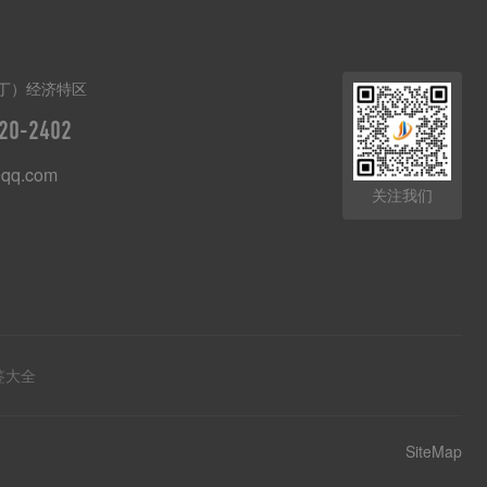
丁）经济特区
20-2402
qq.com
关注我们
签大全
SiteMap