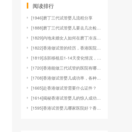
阅读排行
[
1946]磨丁三代试管婴儿流程分享
[
1888]磨丁三代试管婴儿要去几次检查？
[
1829]内地未婚女人如何在磨丁冷冻卵子？
[
1822]香港做试管的经历，香港医院的对比和选择标
[
1819]冻胚移植后1-14天变化情况，根据图片可
[
1720]香港能做三代试管的医院有哪些？附成功率最
[
1708]香港做试管婴儿成功率，各种关键因素的深度
[
1665]赴香港做试管需要什么证件？
[
1614]揭秘香港试管婴儿的惊人成功率, 高出国内
[
1595]香港试管婴儿哪家医院好？香港做试管婴儿多