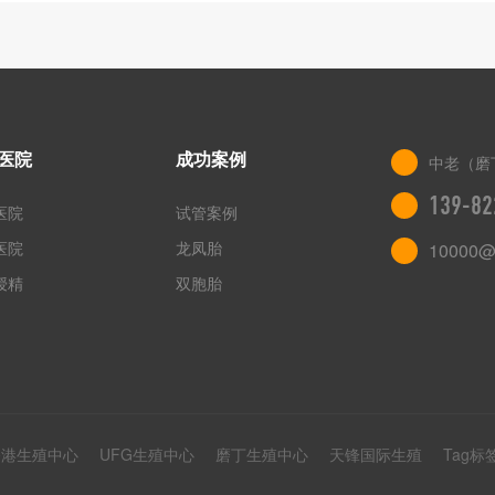
医院
成功案例
中老（磨
139-82
医院
试管案例
医院
龙凤胎
10000@
授精
双胞胎
香港生殖中心
UFG生殖中心
磨丁生殖中心
天锋国际生殖
Tag标