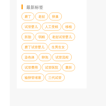
最新标签
磨丁
老挝
卵巢
试管婴儿
人工受精
移植
胚胎
弱精
老挝试管婴儿
磨丁试管婴儿
生男生女
染色体
卵泡
试管流程
试管费用
试管医院
囊胚
输卵管堵塞
三代试管