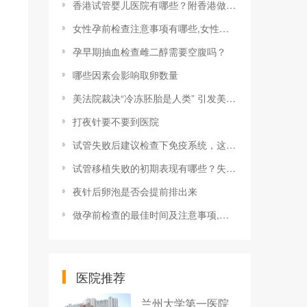
香港试管婴儿医院有哪些？附香港做试管最好的医院排名清单！
女性孕前检查注意事项有哪些,女性孕前检查流程是什么
孕早期抽血检查雌二醇需要空腹吗？
哪些因素会影响取卵数量
美法院裁决“冷冻胚胎是人类” 引发美国社会大范围恐慌情绪
打夜针要不要到医院
试管失败后建议检查下免疫系统，这些抗体都是失败原因
试管移植失败的初期表现有哪些？失败的十大原因！
夜针后卵泡是否会提前排出来
做孕前检查的最佳时间及注意事项,做孕前检查需要带什么证件
医院推荐
兰州大学第一医院