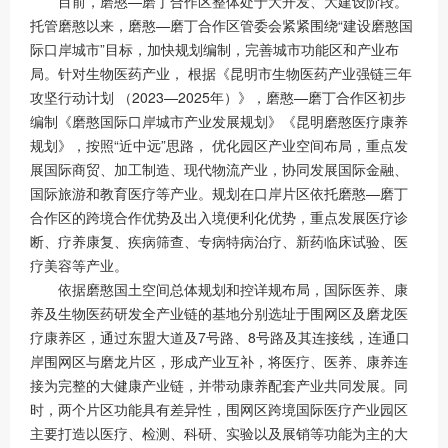
目前，磨憨—磨丁合作区整体处于大开发、大建设阶段。
托管磨憨以来，磨憨—磨丁合作区管委会紧紧围绕“建设磨憨国
际口岸城市”目标，加快规划编制，完善城市功能区和产业布
局。针对生物医药产业， 根据《昆明市生物医药产业强链三年
攻坚行动计划 （2023—2025年）》，磨憨—磨丁合作区初步
编制《磨憨国际口岸城市产业发展规划》《昆明磨憨医疗康养
规划》，按照“近中远”思路， 优化园区产业空间布局，重点发
展国际商贸、加工制造、现代物流产业，协同发展国际金融、
国际旅游和教育医疗等产业。规划在口岸片区依托磨憨—磨丁
合作区的跨境合作优势及出入境便利化优势，重点发展医疗诊
断、疗养康复、疾病筛查、专病特病治疗、新药临床试验、医
疗美容等产业。
依据磨憨国土空间总体规划和控详规布局，国际医养、康
养及生物医药研发全产业链的基地分别选址于围网区及磨龙医
疗康养区，通过东盟大道及7号路、8号路及其连接线，连通口
岸围网区与磨龙片区，形成产业互补，将医疗、医养、康养连
接为完整的大健康产业链，并带动康养配套产业共同发展。同
时，两个片区功能具有差异性，围网区跨境国际医疗产业园区
主要打造以医疗、检测、科研、实验以及展销等功能为主的大