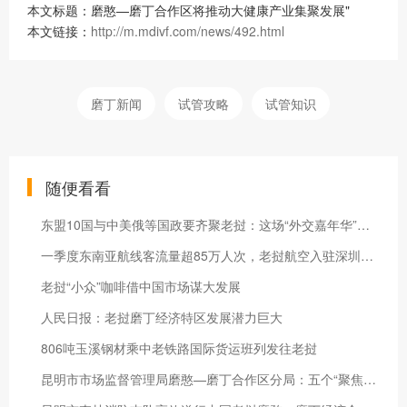
本文标题：磨憨—磨丁合作区将推动大健康产业集聚发展"
本文链接：
http://m.mdivf.com/news/492.html
磨丁新闻
试管攻略
试管知识
随便看看
东盟10国与中美俄等国政要齐聚老挝：这场“外交嘉年华”有何看点？
一季度东南亚航线客流量超85万人次，老挝航空入驻深圳机场
老挝“小众”咖啡借中国市场谋大发展
人民日报：老挝磨丁经济特区发展潜力巨大
806吨玉溪钢材乘中老铁路国际货运班列发往老挝
昆明市市场监督管理局磨憨—磨丁合作区分局：五个“聚焦”立标杆