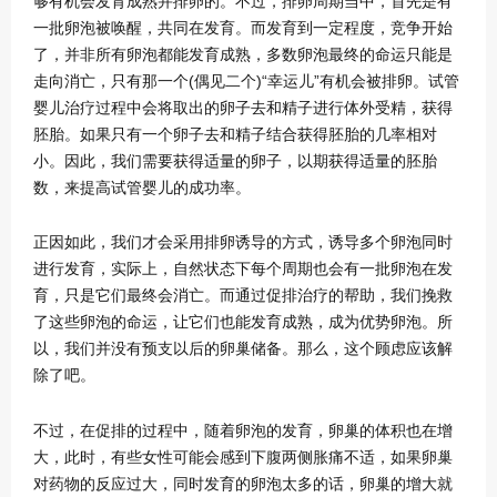
够有机会发育成熟并排卵的。不过，排卵周期当中，首先是有
一批卵泡被唤醒，共同在发育。而发育到一定程度，竞争开始
了，并非所有卵泡都能发育成熟，多数卵泡最终的命运只能是
走向消亡，只有那一个(偶见二个)“幸运儿”有机会被排卵。试管
婴儿治疗过程中会将取出的卵子去和精子进行体外受精，获得
胚胎。如果只有一个卵子去和精子结合获得胚胎的几率相对
小。因此，我们需要获得适量的卵子，以期获得适量的胚胎
数，来提高试管婴儿的成功率。
正因如此，我们才会采用排卵诱导的方式，诱导多个卵泡同时
进行发育，实际上，自然状态下每个周期也会有一批卵泡在发
育，只是它们最终会消亡。而通过促排治疗的帮助，我们挽救
了这些卵泡的命运，让它们也能发育成熟，成为优势卵泡。所
以，我们并没有预支以后的卵巢储备。那么，这个顾虑应该解
除了吧。
不过，在促排的过程中，随着卵泡的发育，卵巢的体积也在增
大，此时，有些女性可能会感到下腹两侧胀痛不适，如果卵巢
对药物的反应过大，同时发育的卵泡太多的话，卵巢的增大就