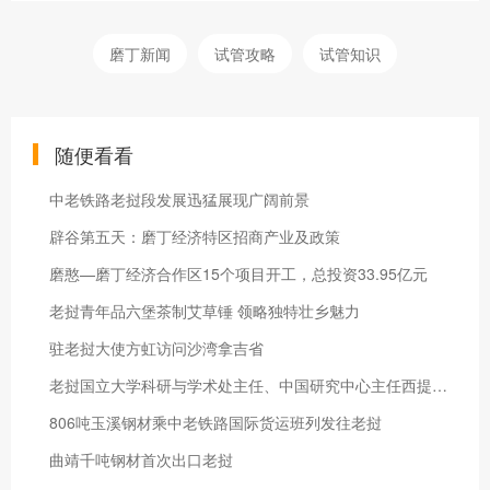
磨丁新闻
试管攻略
试管知识
随便看看
中老铁路老挝段发展迅猛展现广阔前景
辟谷第五天：磨丁经济特区招商产业及政策
磨憨—磨丁经济合作区15个项目开工，总投资33.95亿元
老挝青年品六堡茶制艾草锤 领略独特壮乡魅力
驻老挝大使方虹访问沙湾拿吉省
老挝国立大学科研与学术处主任、中国研究中心主任西提赛·赛雅翁：共享机遇 共创未来
806吨玉溪钢材乘中老铁路国际货运班列发往老挝
曲靖千吨钢材首次出口老挝