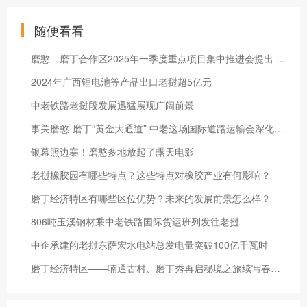
随便看看
磨憨—磨丁合作区2025年一季度重点项目集中推进会提出 奋力实现磨憨国际口岸城市大发展
2024年广西锂电池等产品出口老挝超5亿元
中老铁路老挝段发展迅猛展现广阔前景
事关磨憨-磨丁“黄金大通道” 中老这场国际道路运输会深化合作
银幕照边寨！磨憨多地放起了露天电影
老挝橡胶园有哪些特点？这些特点对橡胶产业有何影响？
磨丁经济特区有哪些区位优势？未来的发展前景怎么样？
806吨玉溪钢材乘中老铁路国际货运班列发往老挝
中企承建的老挝东萨宏水电站总发电量突破100亿千瓦时
磨丁经济特区——喃通古村、磨丁秀再启秘境之旅续写春天的故事