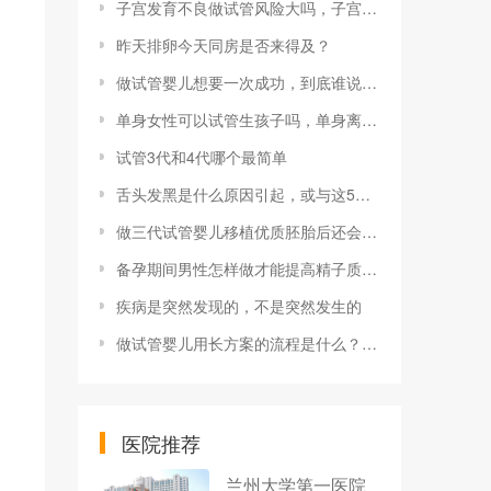
子宫发育不良做试管风险大吗，子宫发育不佳做试管的影响及解决方法
昨天排卵今天同房是否来得及？
做试管婴儿想要一次成功，到底谁说了算
单身女性可以试管生孩子吗，单身离婚女性做试管的方法流程
试管3代和4代哪个最简单
舌头发黑是什么原因引起，或与这5个因素密切相关
做三代试管婴儿移植优质胚胎后还会导致生化妊娠吗
备孕期间男性怎样做才能提高精子质量有哪些注意事项？
疾病是突然发现的，不是突然发生的
做试管婴儿用长方案的流程是什么？有哪几些步骤？
医院推荐
兰州大学第一医院