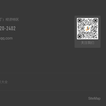
丁）经济特区
20-2402
qq.com
关注我们
签大全
SiteMap