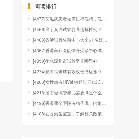
阅读排行
[
4477]艾滋病患者如何进行洗精，洗精技术适应于哪
[
4466]磨丁允许试管婴儿选择性别？
[
4463]香港试管生殖中心大全,排名好的机构都在这
[
4367]香港养和医院体外受孕中心试管婴儿技术
[
4358]衡水深州市试管婴儿哪里好
[
4274]靶向纳米球有效改善癌症诊疗
[
4263]女性患有HIV能够通过三代试管婴儿技术来
[
4213]磨丁做试管婴儿需要满足什么条件?
[
4198]香港哪个医院有精子库，内附具体捐精、供精
[
4108]在香港生宝宝，了解相关政策和福利