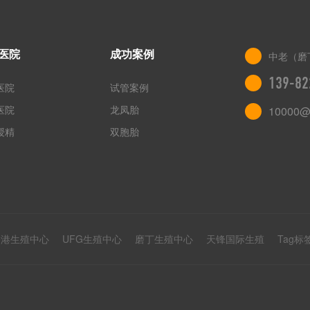
医院
成功案例
中老（磨
139-82
医院
试管案例
医院
龙凤胎
10000@
授精
双胞胎
香港生殖中心
UFG生殖中心
磨丁生殖中心
天锋国际生殖
Tag标