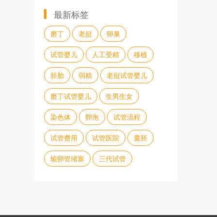
最新标签
磨丁
老挝
卵巢
试管婴儿
人工受精
移植
胚胎
弱精
老挝试管婴儿
磨丁试管婴儿
生男生女
染色体
卵泡
试管流程
试管费用
试管医院
囊胚
输卵管堵塞
三代试管