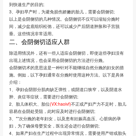
到快速生产的目的;
3、孕妇早产时，为避免损伤娇嫩的胎儿，需要会阴侧切;
以上是会阴侧切的几种情况。会阴侧切不仅可以缩短分娩时
间，减少盆底组织松弛，还可以减少产后阴道肿胀和子宫脱
垂。这些情况非常适用。
二、会阴侧切适应人群
除适用情况外，还有一些人适应会阴侧切，即使这些孕妇没有
出现上述情况，也会采用会阴侧切的方法进行分娩。
会阴侧切术的意思这是一种针对不能继续自然分娩的妇女的措
施。例如，以下孕妇通常在分娩时使用这种方法。以下是具体
介绍：
1、孕妇会阴部分肌肉缺乏弹性，或阴道口狭窄，以及阴道水
肿、炎症等症状，需要进行会阴侧切;
2、胎儿体积大、胎位
(VX:haoivf)
不正或产妇产力不足时，胎儿
容易在会阴处受阻，此时应及时进行会阴侧切;
3、**次分娩的老年妇女，以及患有妊娠高血压、心脏病的孕
妇，为了确保母婴安全，医生还会进行会阴侧切;
4、如果产妇在生产过程中出现异常情况，需要使用产钳或胎头