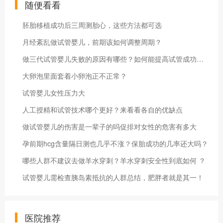
随便看看
胚胎移植成功后三周测胎心，这些方法都可选
月经紊乱做试管婴儿，前期该如何调整周期？
做三代试管婴儿失败的原因有哪些？如何能提高试管成功率？
大卵泡里面套着小卵泡正不正常？
试管婴儿女性压力大
人工授精和试管技术哪个更好？来看看各自的优缺点
做试管婴儿的伤害是一辈子的吗促排对女性的危害有多大
孕前期hcg含量隔日测也几乎不涨？保胎成功的几率还大吗？
哪些人群不建议去做羊水穿刺？羊水穿刺安全性到底如何 ？
试管婴儿需检查胰岛素抵抗的人群总结，肥胖者就是其一！
医院推荐