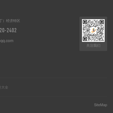
丁）经济特区
20-2402
qq.com
关注我们
签大全
SiteMap