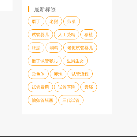
最新标签
磨丁
老挝
卵巢
试管婴儿
人工受精
移植
胚胎
弱精
老挝试管婴儿
磨丁试管婴儿
生男生女
染色体
卵泡
试管流程
试管费用
试管医院
囊胚
输卵管堵塞
三代试管