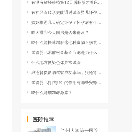
有没有鲜胚移植第12天后胚胎才着床的姐妹？
有神经管畸形史能通过试管婴儿怀孕并且顺利分娩吗？
姨妈推迟几天确定怀孕？怀孕后有什么症状表现？
昨天排卵今天同房是否来得及？
吃什么能快速增肥这七种食物不妨尝试一下
试管婴儿术前检查基础卵泡是为什么
什么地方做染色体异常试管
狼疮肾炎影响试管成功率吗，狼疮肾炎试管成功率影响因素及解决办法
试管婴儿打防排针的作用有哪些安徽地区有哪些私立的机构可以做试管技术
吃什么能增加雌激素？
医院推荐
兰州大学第一医院