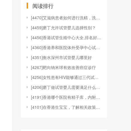
阅读排行
[
4470]艾滋病患者如何进行洗精，洗精技术适应于哪
[
4459]磨丁允许试管婴儿选择性别？
[
4456]香港试管生殖中心大全,排名好的机构都在这
[
4360]香港养和医院体外受孕中心试管婴儿技术
[
4351]衡水深州市试管婴儿哪里好
[
4267]靶向纳米球有效改善癌症诊疗
[
4256]女性患有HIV能够通过三代试管婴儿技术来
[
4206]磨丁做试管婴儿需要满足什么条件?
[
4191]香港哪个医院有精子库，内附具体捐精、供精
[
4101]在香港生宝宝，了解相关政策和福利