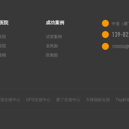
医院
成功案例
中老（磨
139-82
医院
试管案例
医院
龙凤胎
10000@
授精
双胞胎
香港生殖中心
UFG生殖中心
磨丁生殖中心
天锋国际生殖
Tag标