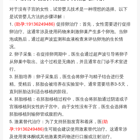
对于没有子宫的女性，试管婴儿技术是一种理想的选择。以下
是试管婴儿方法的步骤详解：
1.
(助孕:19136249486)
促排卵治疗：首先，女性需要进行促排
卵治疗。这通常涉及使用药物来刺激卵巢产生多个卵泡。当卵
泡成熟后，通过超声波监测和血液检查来评估卵泡的生长情
况。
2. 卵子采集：在促排卵周期中，医生会通过超声波引导将卵子
从卵巢中取出。这个过程是无痛的，并且通常在门诊手术室进
行。
3. 胚胎培养：卵子采集后，医生会将卵子与精子结合进行受
精。受精后，胚胎会被培养在实验室中。通常需要培养3-5天，
直到胚胎达到适合移植的阶段。
4. 胚胎移植：在胚胎移植过程中，医生会将胚胎通过阴道或子
宫颈移植到女性的子宫中。由于女性没有子宫，医生会选择将
胚胎移植到输卵管或腹腔内。
5. 激素替代治疗：为了支持胚胎发育和着床，医
(助
孕:19136249486)
生可能会建议使用激素替代治疗。这通常涉
及使用黄体酮或其他激素类药物进行口服或注射治疗。