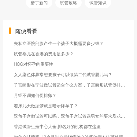
磨丁新闻
试管攻略
试管知识
随便看看
去私立医院剖腹产生一个孩子大概需要多少钱？
试管婴儿在香港的费用是多少？
HCG对怀孕的重要性
女人染色体异常想要孩子可以做第二代试管婴儿吗？
子宫畸形在宁波做试管适合什么方案，子宫畸形试管促排方案详解
月经不调如何促排卵？
着床几天做胎梦就是暗示怀孕了？
双角子宫做试管可以吗，双角子宫试管选男女的要求及花费明细
香港试管生殖中心大全,排名好的机构都在这里
为什么试管婴儿2个月时会发烧停胎？这些治疗方法可处理这个问题！