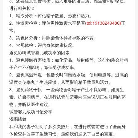
3、还要注意饮食均衡，摄入足够的蛋白质、维生素和矿物质。‍
进行相关检查
1、‍精液分析：评估精子数量、形态和活力。
2、性激素检查：评估男性激素水平是否
(tel:19136249486)
正
常。
3、染色体分析：排除染色体异常导致的不育。
4、常规体检：评估身体健康状况。‍
避免影响试管婴儿成功率的因素
1、‍避免接触有害物质：如化学品、放射线等。这些物质会对精
子产生不利影响，降低受孕成功率。
2、避免高温环境：包括长时间泡热水澡、使用电脑等。过高的
温度会使睾丸产生热应激，从而影响精子数量和活力。
3、避免药物干扰：一些药物会对精子产生不良影响，如抗生
素、抗癫痫药等。在进行试管前需要向医生说明正在服用的药
物，并听从医生建议。‍
试管婴儿成功日记分享
浅唱蝶舞
我和我的妻子经历了多次失败后，在进行试管前进行了全面身
体检查并改善了生活习惯。最终我们迎来了自己的宝宝。