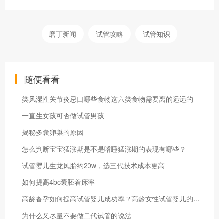
磨丁新闻
试管攻略
试管知识
随便看看
类风湿性关节炎忌口哪些食物这六类食物需要离的远远的
一直生女孩可否做试管男孩
揭秘多囊卵巢的原因
怎么判断宝宝猛涨期是不是嗜睡​猛涨期的表现有哪些？
试管婴儿生龙凤胎约20w，选三代技术成本更高
如何提高4bc囊胚着床率
高龄备孕如何提高试管婴儿成功率？高龄女性试管婴儿的成功率有多高？
为什么又尽量不要做二代试管的说法