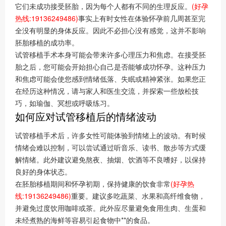
它们未成功接受胚胎，因为每个人都有不同的生理反应。
(好孕
热线:19136249486)
事实上有时女性在体验怀孕前几周甚至完
全没有明显的身体反应。因此不必担心没有感觉，这并不影响
胚胎移植的成功率。
试管移植手术本身可能会带来许多心理压力和焦虑。在接受胚
胎之后，您可能会开始担心自己是否能够成功怀孕。这种压力
和焦虑可能会使您感到情绪低落、失眠或精神紧张。如果您正
在经历这种情况，请与家人和医生交流，并探索一些放松技
巧，如瑜伽、冥想或呼吸练习。
如何应对试管移植后的情绪波动
试管移植手术后，许多女性可能体验到情绪上的波动。有时候
情绪会难以控制，可以尝试通过听音乐、读书、散步等方式缓
解情绪。此外建议避免熬夜、抽烟、饮酒等不良嗜好，以保持
良好的身体状态。
在胚胎移植期间和怀孕初期，保持健康的饮食非常
(好孕热
线:19136249486)
重要。建议多吃蔬菜、水果和高纤维食物，
并避免过度饮用咖啡或茶。此外应尽量避免食用生肉、生蛋和
未经煮熟的海鲜等容易引起食物中**的食品。