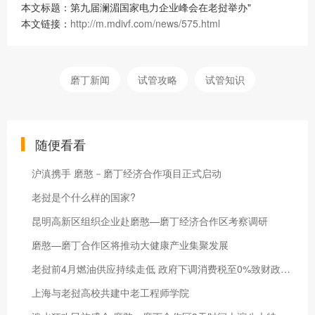
本文标题：第九届澜湄国家电力企业峰会在老挝举办"
本文链接：
http://m.mdivf.com/news/575.html
磨丁新闻
试管攻略
试管知识
随便看看
沪滇携手 磨憨－磨丁经济合作项目正式启动
老挝是个什么样的国家?
昆明高新区组织企业赴磨憨—磨丁经济合作区考察调研
磨憨—磨丁合作区将推动大健康产业集聚发展
老挝前4月燃油供应持续走低 政府下调消费税至0%致财政巨亏
上海与老挝高校共建中老工程师学院