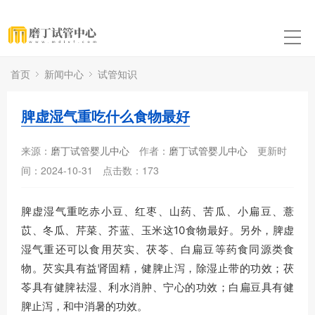
首页
新闻中心
试管知识
脾虚湿气重吃什么食物最好
来源：
磨丁试管婴儿中心
作者：
磨丁试管婴儿中心
更新时
间：2024-10-31
点击数：
173
脾虚湿气重吃赤小豆、红枣、山药、苦瓜、小扁豆、薏
苡、冬瓜、芹菜、芥蓝、玉米这10食物最好。另外，脾虚
湿气重还可以食用芡实、茯苓、白扁豆等药食同源类食
物。芡实具有益肾固精，健脾止泻，除湿止带的功效；茯
苓具有健脾祛湿、利水消肿、宁心的功效；白扁豆具有健
脾止泻，和中消暑的功效。