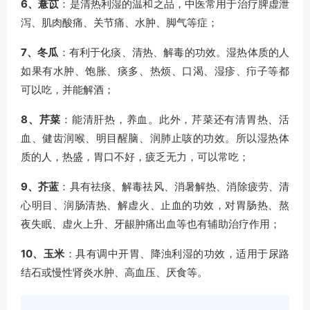
6、薏苡
：是清热利湿的温和之品，中医常用于治疗脾虚泄
泻、肌肉酸痛、关节痛、水肿、脚气等症；
7、冬瓜
：有利于化痰、清热、解毒的功效。湿热体质的人
如果有水肿、饱胀、痰多、热烦、口渴、湿疹、疖子等都
可以吃，并能解酒；
8、芹菜
：能清肝热，养血。此外，芹菜还有清胃热、活
血、健齿润喉、明目醒脑、润肺止咳的功效。所以湿热体
质的人，热盛，胃口不好，疲乏无力，可以常吃；
9、芥蓝
：具有祛痰、解毒祛风、消暑解热、消除疲劳、清
心明目、润肠清热、解虚火、止血的功效，对胃肠热、熬
夜失眠、虚火上升、牙龈肿痛出血等也有辅助治疗作用；
10、玉米
：具有调中开胃、降浊利湿的功效，适用于尿路
结石或慢性肾炎水肿、高血压、厌食等。