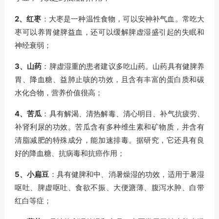
2、红枣
：大枣是一种温性食物，可以安神补气血。常吃大
枣可以养胃健脾益血，还可以缓解脾虚湿盛引起的失眠和
神经衰弱；
3、山药
：脾虚湿重的患者建议多吃山药。山药具有健脾养
胃、降血糖、益肺止咳的功效，且含有丰富的蛋白质和碳
水化合物，营养价值很高；
4、苦瓜
：具有解渴、清热解毒、清心明目、补气抗疲劳、
补肾利尿的功效。苦瓜含有多种维生素和矿物质，并含有
清脂减肥的特殊成分，能加速排毒。据研究，它还具有良
好的降血糖、抗病毒和抗癌作用；
5、小扁豆
：具有健脾和中、消暑燥湿的功效，适用于暑湿
呕吐、脾虚呕吐、食欲不振、大便溏薄、腹泻水肿、白带
红白等症；