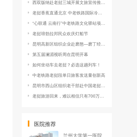
西双版纳赴老挝三城开展文旅宣传推广活动
老挝香蕉直通北京 中老铁路国际冷链专列抵京
“心联通 云南行”中老铁路文化驿站项目在老挝举办
老挝琅勃拉邦民众欢庆灯船节
昆明高新区组织企业赴磨憨—磨丁经济合作区考察调研
第五届澜湄视听周在昆明开幕
如何坐动车去老挝？必选这趟列车！
中老铁路老挝段单日旅客发送量创新高
昆明市西山区组织老干部赴中国老挝磨憨——磨丁经济合作区调研考察
老挝旅游回来，难以相信只有700万人口的老挝，发展成这样了
医院推荐
兰州大学第一医院