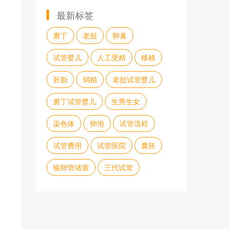
最新标签
磨丁
老挝
卵巢
试管婴儿
人工受精
移植
胚胎
弱精
老挝试管婴儿
磨丁试管婴儿
生男生女
染色体
卵泡
试管流程
试管费用
试管医院
囊胚
输卵管堵塞
三代试管