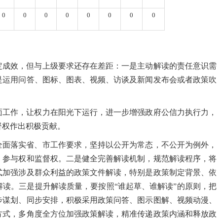
0
0
0
0
0
0
0
0
一定成效，但与上级要求还存在差距：一是主动解读的责任意识需
是运用问答、图标、图表、视频、访谈及新闻发布会或者政策吹
面工作，让权力在阳光下运行，进一步增强政府公信力执行力，
督权作出积极贡献。
全面落实省、市工作要求，坚持以公开为常态，不公开为例外，
、参与权和监督权。二是健全完善解读机制，规范解读程序，将
式加强涉及群众利益的政策文件解读，特别是政策制定背景、依
读。三是提升解读质量，要按照“谁起草、谁解读”的原则，把
步谋划、同步安排，积极采用政策问答、图示图解、视频动漫、
方式，多角度全方位加强政策解读，精准传递政策内涵和释放政