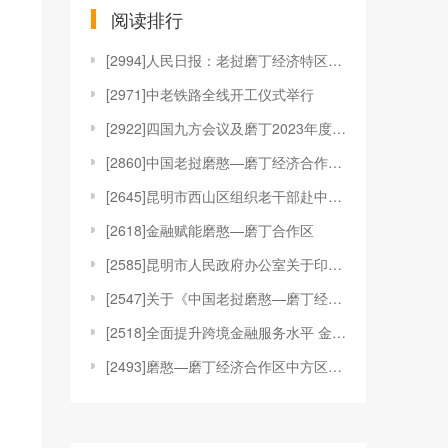
阅读排行
[
2994]人民日报：老挝磨丁经济特区发展潜力巨大
[
2971]中老铁路全线开工仪式举行
[
2922]四国九方会议及磨丁2023年度产业招商峰
[
2860]中国老挝磨憨—磨丁经济合作区管理委员会重
[
2645]昆明市西山区组织老干部赴中国老挝磨憨——
[
2618]金融赋能磨憨—磨丁合作区
[
2585]昆明市人民政府办公室关于印发中国老挝磨憨
[
2547]关于《中国老挝磨憨—磨丁经济合作区中方区
[
2518]全面提升跨境金融服务水平 金融赋能磨憨—
[
2493]磨憨—磨丁经济合作区中方区域招商引资优惠