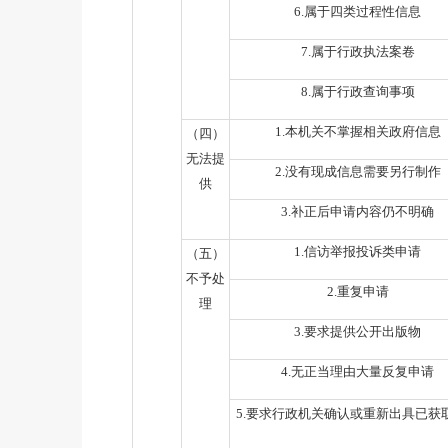
6.
属于四类过程性信息
7.
属于行政执法案卷
8.
属于行政查询事项
1.
本机关不掌握相关政府信息
（四）
无法提
2.
没有现成信息需要另行制作
供
3.
补正后申请内容仍不明确
1.
信访举报投诉类申请
（五）
不予处
2.
重复申请
理
3.
要求提供公开出版物
4.
无正当理由大量反复申请
5.
要求行政机关确认或重新出具已获