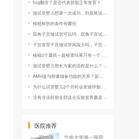
hcg翻倍了是否代表胚胎正常发育？
做试管婴儿想要一次成功，到底谁说了算
移植鲜胚的条件有哪些
双角子宫做试管可以吗，双角子宫试管选男女的要求及花费明细
子宫发育不良做试管风险大吗，子宫发育不佳做试管的影响及解决方法
移植2个囊胚一超检查结果只有一个孕囊怎么回事？
做试管婴儿用长方案的流程是什么？有哪几些步骤？
AMH值与卵巢储备功能的关系？影响AMH值的因素有哪些
为什么试管婴儿2个月时会发烧停胎？这些治疗方法可处理这个问题！
没有冷冻胚胎全部送去实验室养囊是什么意思
医院推荐
兰州大学第一医院