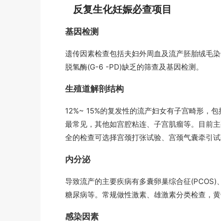
反复生化妊娠必查项目
基因检测
遗传因素检查包括夫妇外周血及流产胚胎绒毛染
脱氢酶(G-6 -PD)缺乏的筛查及基因检测。
生殖道解剖结构
12%~ 15%的复发性的流产妇女有子宫畸形
最常见，其他如宫腔粘连、子宫肌瘤等。目前主
全的检查可选择宫颈打张试验、宫颈气囊牵引试验
内分泌
导致流产的主要疾病有多囊卵巢综合征(PCOS)、
糖尿病等。常规做性激素、雄激素分类检查，黄
感染因素