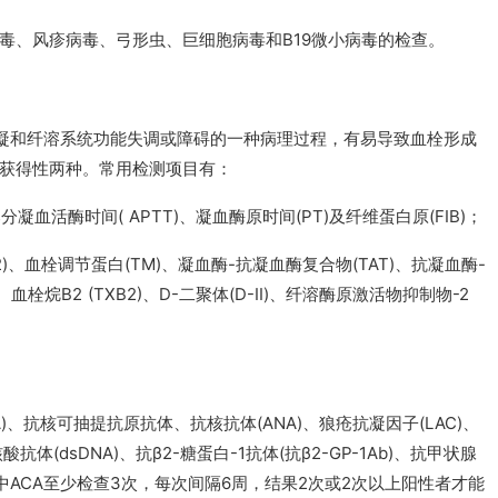
毒、风疹病毒、弓形虫、巨细胞病毒和B19微小病毒的检查。
抗凝和纤溶系统功能失调或障碍的一种病理过程，有易导致血栓形成
获得性两种。常用检测项目有：
凝血活酶时间( APTT)、凝血酶原时间(PT)及纤维蛋白原(FIB)；
)、血栓调节蛋白(TM)、凝血酶-抗凝血酶复合物(TAT)、抗凝血酶-
)、血栓烷B2 (TXB2)、D-二聚体(D-II)、纤溶酶原激活物抑制物-2
)、抗核可抽提抗原抗体、抗核抗体(ANA)、狼疮抗凝因子(LAC)、
体(dsDNA)、抗β2-糖蛋白-1抗体(抗β2-GP-1Ab)、抗甲状腺
体。其中ACA至少检查3次，每次间隔6周，结果2次或2次以上阳性者才能