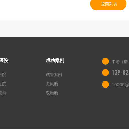
返回列表
医院
成功案例
中老（磨
139-82
医院
试管案例
医院
龙凤胎
10000@
授精
双胞胎