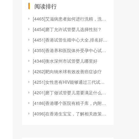
阅读排行
[
4465]艾滋病患者如何进行洗精，洗精技术适应于哪
[
4454]磨丁允许试管婴儿选择性别？
[
4451]香港试管生殖中心大全,排名好的机构都在这
[
4355]香港养和医院体外受孕中心试管婴儿技术
[
4346]衡水深州市试管婴儿哪里好
[
4262]靶向纳米球有效改善癌症诊疗
[
4251]女性患有HIV能够通过三代试管婴儿技术来
[
4201]磨丁做试管婴儿需要满足什么条件?
[
4186]香港哪个医院有精子库，内附具体捐精、供精
[
4096]在香港生宝宝，了解相关政策和福利