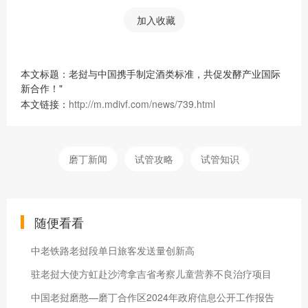
加入收藏
本文标题：老挝与中国携手制定酒类标准，共促发酵产业国际
新合作！"
本文链接：
http://m.mdivf.com/news/739.html
磨丁新闻
试管攻略
试管知识
随便看看
中老铁路老挝段单日旅客发送量创新高
驻老挝大使方虹赴沙湾拿吉省考察儿童营养不良治疗项目
中国老挝磨憨—磨丁合作区2024年政府信息公开工作报告