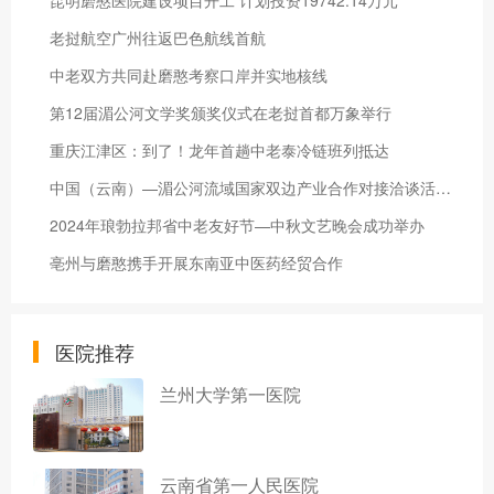
昆明磨憨医院建设项目开工 计划投资19742.14万元
老挝航空广州往返巴色航线首航
中老双方共同赴磨憨考察口岸并实地核线
第12届湄公河文学奖颁奖仪式在老挝首都万象举行
重庆江津区：到了！龙年首趟中老泰冷链班列抵达
中国（云南）—湄公河流域国家双边产业合作对接洽谈活动举办
2024年琅勃拉邦省中老友好节—中秋文艺晚会成功举办
亳州与磨憨携手开展东南亚中医药经贸合作
医院推荐
兰州大学第一医院
云南省第一人民医院