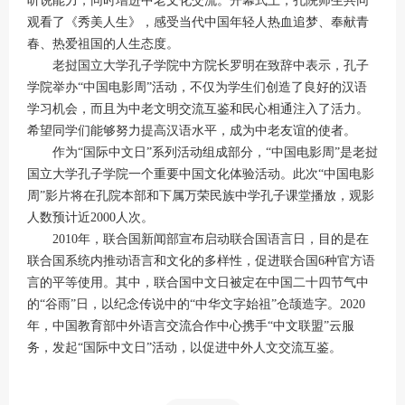
听说能力，同时增进中老文化交流。开幕式上，孔院师生共同
观看了《秀美人生》，感受当代中国年轻人热血追梦、奉献青
春、热爱祖国的人生态度。
老挝国立大学孔子学院中方院长罗明在致辞中表示，孔子
学院举办“中国电影周”活动，不仅为学生们创造了良好的汉语
学习机会，而且为中老文明交流互鉴和民心相通注入了活力。
希望同学们能够努力提高汉语水平，成为中老友谊的使者。
作为“国际中文日”系列活动组成部分，“中国电影周”是老挝
国立大学孔子学院一个重要中国文化体验活动。此次“中国电影
周”影片将在孔院本部和下属万荣民族中学孔子课堂播放，观影
人数预计近2000人次。
2010年，联合国新闻部宣布启动联合国语言日，目的是在
联合国系统内推动语言和文化的多样性，促进联合国6种官方语
言的平等使用。其中，联合国中文日被定在中国二十四节气中
的“谷雨”日，以纪念传说中的“中华文字始祖”仓颉造字。2020
年，中国教育部中外语言交流合作中心携手“中文联盟”云服
务，发起“国际中文日”活动，以促进中外人文交流互鉴。