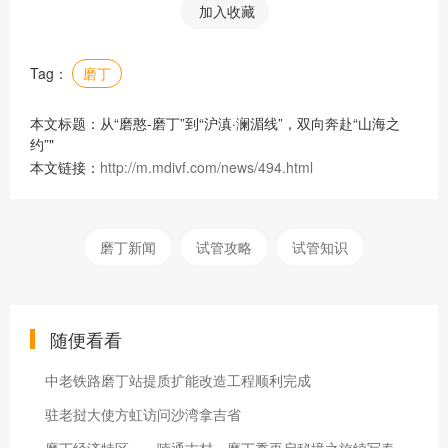
加入收藏
Tag：
磨丁
本文标题：从“磨憨-磨丁”到“沪滇·澜湄线”，双向奔赴“山海之
约”"
本文链接：
http://m.mdivf.com/news/494.html
磨丁新闻
试管攻略
试管知识
随便看看
中老铁路磨丁站提质扩能改造工程顺利完成
驻老挝大使方虹访问沙湾拿吉省
磨丁经济特区——喃通古村、磨丁秀再启秘境之旅续写春天的故事