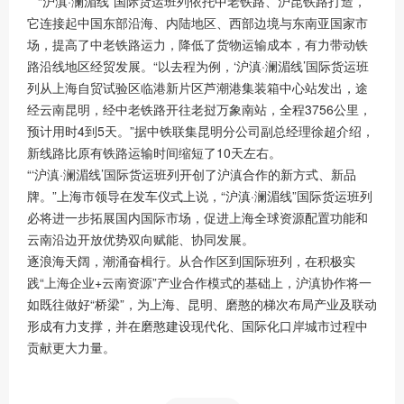
“沪滇·澜湄线”国际货运班列依托中老铁路、沪昆铁路打造，
它连接起中国东部沿海、内陆地区、西部边境与东南亚国家市
场，提高了中老铁路运力，降低了货物运输成本，有力带动铁
路沿线地区经贸发展。“以去程为例，‘沪滇·澜湄线’国际货运班
列从上海自贸试验区临港新片区芦潮港集装箱中心站发出，途
经云南昆明，经中老铁路开往老挝万象南站，全程3756公里，
预计用时4到5天。”据中铁联集昆明分公司副总经理徐超介绍，
新线路比原有铁路运输时间缩短了10天左右。
“‘沪滇·澜湄线’国际货运班列开创了沪滇合作的新方式、新品
牌。”上海市领导在发车仪式上说，“沪滇·澜湄线”国际货运班列
必将进一步拓展国内国际市场，促进上海全球资源配置功能和
云南沿边开放优势双向赋能、协同发展。
逐浪海天阔，潮涌奋楫行。从合作区到国际班列，在积极实
践“上海企业+云南资源”产业合作模式的基础上，沪滇协作将一
如既往做好“桥梁”，为上海、昆明、磨憨的梯次布局产业及联动
形成有力支撑，并在磨憨建设现代化、国际化口岸城市过程中
贡献更大力量。