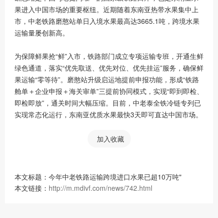
果进入中国市场的重要枢纽。近期随着东南亚热带水果集中上
市，中老铁路磨憨站单日入境水果最高达3665.1吨，跨境水果
运输量屡创新高。
为保障鲜果抢“鲜”入市，铁路部门成立专项运输专班，开通生鲜
绿色通道，落实“优先取送、优先对位、优先挂运”服务，确保鲜
果运输“零等待”。磨憨站升级启运地提前申报功能，形成“铁路
舱单＋企业申报＋海关审单”三提前协同模式，实现“即到即检、
即检即放”，通关时间大幅压缩。目前，中老泰全铁冷链专列已
实现常态化运行，东南亚优质水果最快3天即可直达中国市场。
加入收藏
本文标题：今年中老铁路运输跨境进口水果已超10万吨"
本文链接：
http://m.mdivf.com/news/742.html