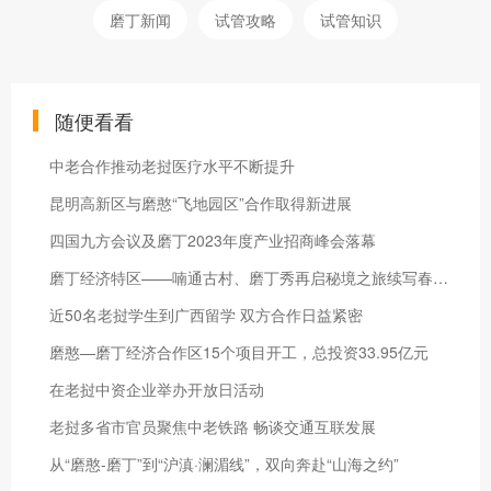
磨丁新闻
试管攻略
试管知识
随便看看
中老合作推动老挝医疗水平不断提升
昆明高新区与磨憨“飞地园区”合作取得新进展
四国九方会议及磨丁2023年度产业招商峰会落幕
磨丁经济特区——喃通古村、磨丁秀再启秘境之旅续写春天的故事
近50名老挝学生到广西留学 双方合作日益紧密
磨憨—磨丁经济合作区15个项目开工，总投资33.95亿元
在老挝中资企业举办开放日活动
老挝多省市官员聚焦中老铁路 畅谈交通互联发展
从“磨憨-磨丁”到“沪滇·澜湄线”，双向奔赴“山海之约”