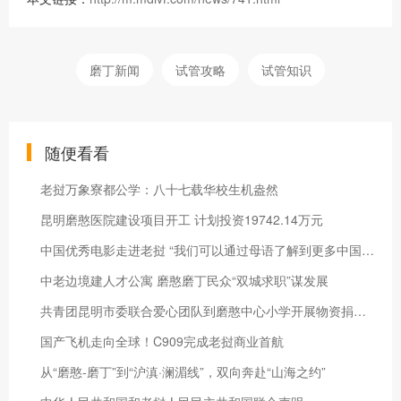
磨丁新闻
试管攻略
试管知识
随便看看
老挝万象寮都公学：八十七载华校生机盎然
昆明磨憨医院建设项目开工 计划投资19742.14万元
中国优秀电影走进老挝 “我们可以通过母语了解到更多中国文化”
中老边境建人才公寓 磨憨磨丁民众“双城求职”谋发展
共青团昆明市委联合爱心团队到磨憨中心小学开展物资捐赠活动
国产飞机走向全球！C909完成老挝商业首航
从“磨憨-磨丁”到“沪滇·澜湄线”，双向奔赴“山海之约”