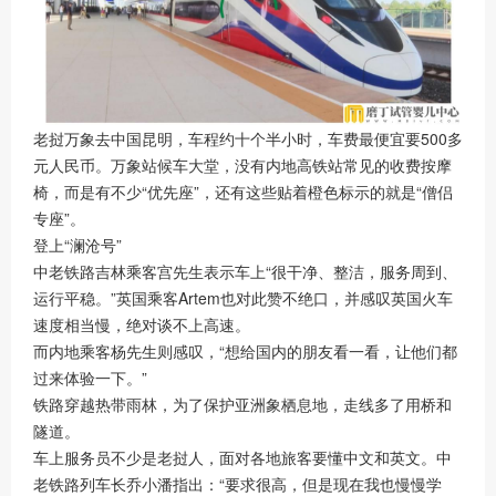
老挝万象去中国昆明，车程约十个半小时，车费最便宜要500多
元人民币。万象站候车大堂，没有内地高铁站常见的收费按摩
椅，而是有不少“优先座”，还有这些贴着橙色标示的就是“僧侣
专座”。
登上“澜沧号”
中老铁路吉林乘客宫先生表示车上“很干净、整洁，服务周到、
运行平稳。”英国乘客Artem也对此赞不绝口，并感叹英国火车
速度相当慢，绝对谈不上高速。
而内地乘客杨先生则感叹，“想给国内的朋友看一看，让他们都
过来体验一下。”
铁路穿越热带雨林，为了保护亚洲象栖息地，走线多了用桥和
隧道。
车上服务员不少是老挝人，面对各地旅客要懂中文和英文。中
老铁路列车长乔小潘指出：“要求很高，但是现在我也慢慢学