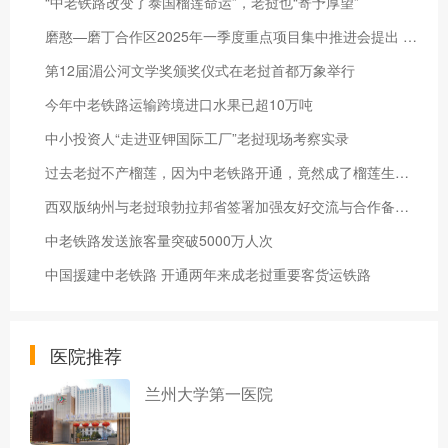
“中老铁路改变了泰国榴莲命运”，老挝也“寄予厚望”
磨憨—磨丁合作区2025年一季度重点项目集中推进会提出 奋力实现磨憨国际口岸城市大发展
第12届湄公河文学奖颁奖仪式在老挝首都万象举行
今年中老铁路运输跨境进口水果已超10万吨
中小投资人“走进亚钾国际工厂”老挝现场考察实录
过去老挝不产榴莲，因为中老铁路开通，竟然成了榴莲生产国……
西双版纳州与老挝琅勃拉邦省签署加强友好交流与合作备忘录
中老铁路发送旅客量突破5000万人次
中国援建中老铁路 开通两年来成老挝重要客货运铁路
医院推荐
兰州大学第一医院