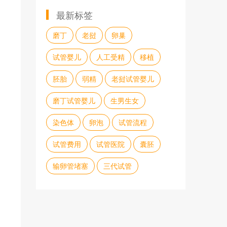
最新标签
磨丁
老挝
卵巢
试管婴儿
人工受精
移植
胚胎
弱精
老挝试管婴儿
磨丁试管婴儿
生男生女
染色体
卵泡
试管流程
试管费用
试管医院
囊胚
输卵管堵塞
三代试管