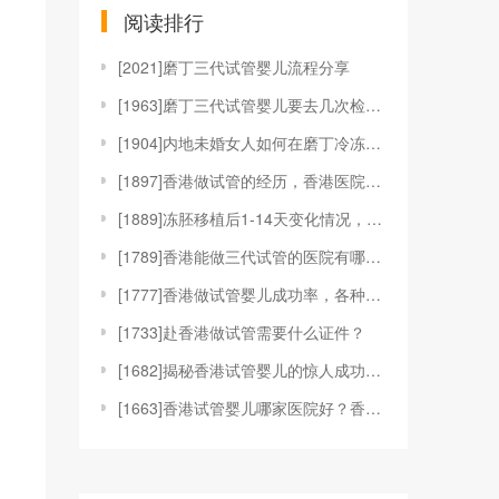
阅读排行
[
2021]磨丁三代试管婴儿流程分享
[
1963]磨丁三代试管婴儿要去几次检查？
[
1904]内地未婚女人如何在磨丁冷冻卵子？
[
1897]香港做试管的经历，香港医院的对比和选择标
[
1889]冻胚移植后1-14天变化情况，根据图片可
[
1789]香港能做三代试管的医院有哪些？附成功率最
[
1777]香港做试管婴儿成功率，各种关键因素的深度
[
1733]赴香港做试管需要什么证件？
[
1682]揭秘香港试管婴儿的惊人成功率, 高出国内
[
1663]香港试管婴儿哪家医院好？香港做试管婴儿多