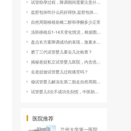
试管助孕过程，降调期间需要注意什么?
盆腔包块吃什么药好得快,盆腔包块吃药能消除吗
自然周期移植前雌二醇和孕酮多少正常
冻胚移植后1-14天变化情况，根据图片可清楚知道胚胎的变化
盘点长方案降调成功的表现，激素水平趋于稳定状态
磨丁三代试管婴儿要去几次检查？
揭秘老挝私立试管婴儿医院，内含优势分享及成功率预估
去老挝做试管婴儿过程痛苦吗？
做试管婴儿解冻生第二胎走自然周期费用多少？
试管婴儿3次不成功先别慌，中医助您接好“孕”！
医院推荐
兰州大学第一医院