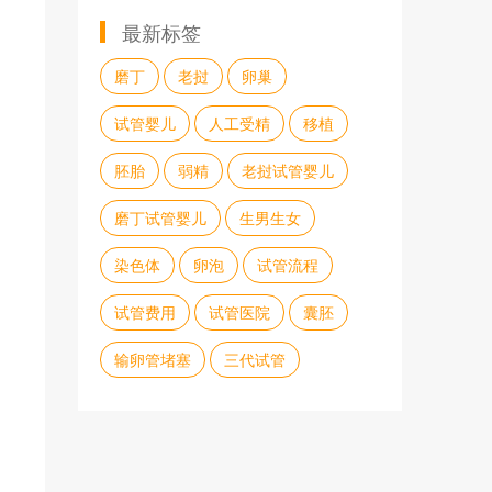
最新标签
磨丁
老挝
卵巢
试管婴儿
人工受精
移植
胚胎
弱精
老挝试管婴儿
磨丁试管婴儿
生男生女
染色体
卵泡
试管流程
试管费用
试管医院
囊胚
输卵管堵塞
三代试管