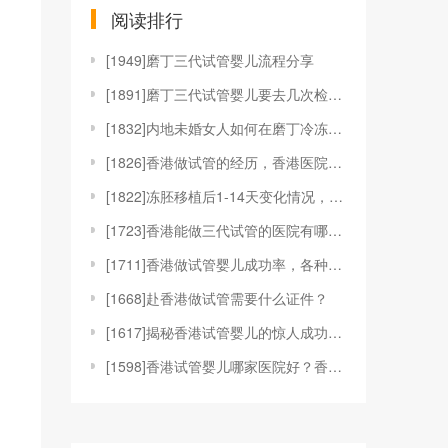
阅读排行
[
1949]磨丁三代试管婴儿流程分享
[
1891]磨丁三代试管婴儿要去几次检查？
[
1832]内地未婚女人如何在磨丁冷冻卵子？
[
1826]香港做试管的经历，香港医院的对比和选择标
[
1822]冻胚移植后1-14天变化情况，根据图片可
[
1723]香港能做三代试管的医院有哪些？附成功率最
[
1711]香港做试管婴儿成功率，各种关键因素的深度
[
1668]赴香港做试管需要什么证件？
[
1617]揭秘香港试管婴儿的惊人成功率, 高出国内
[
1598]香港试管婴儿哪家医院好？香港做试管婴儿多