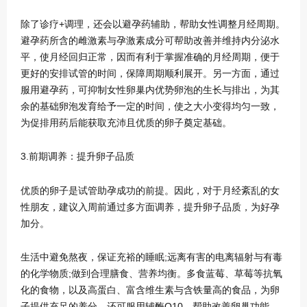
除了诊疗+调理，还会以避孕药辅助，帮助女性调整月经周期。
避孕药所含的雌激素与孕激素成分可帮助改善并维持内分泌水
平，使月经回归正常，因而有利于掌握准确的月经周期，便于
更好的安排试管的时间，保障周期顺利展开。另一方面，通过
服用避孕药，可抑制女性卵巢内优势卵泡的生长与排出，为其
余的基础卵泡发育给予一定的时间，使之大小变得均匀一致，
为促排用药后能获取充沛且优质的卵子奠定基础。
3.前期调养：提升卵子品质
优质的卵子是试管助孕成功的前提。因此，对于月经紊乱的女
性朋友，建议入周前通过多方面调养，提升卵子品质，为好孕
加分。
生活中避免熬夜，保证充裕的睡眠;远离有害的电离辐射与有毒
的化学物质;做到合理膳食、营养均衡。多食蓝莓、草莓等抗氧
化的食物，以及高蛋白、富含维生素与含铁量高的食品，为卵
子提供充足的养分。还可服用辅酶Q10，帮助改善卵巢功能，